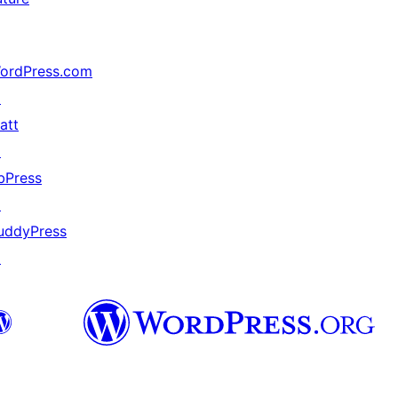
ordPress.com
↗
att
↗
bPress
↗
uddyPress
↗