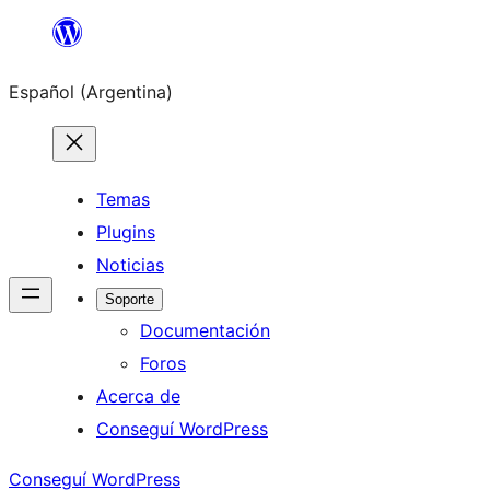
Saltar
al
Español (Argentina)
contenido
Temas
Plugins
Noticias
Soporte
Documentación
Foros
Acerca de
Conseguí WordPress
Conseguí WordPress