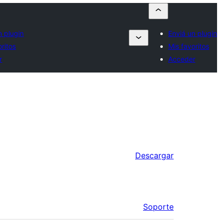
n plugin
Enviá un plugin
oritos
Mis favoritos
r
Acceder
Descargar
Soporte