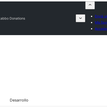
Enviá u
abbo Donations
Mis fav
Accede
Desarrollo