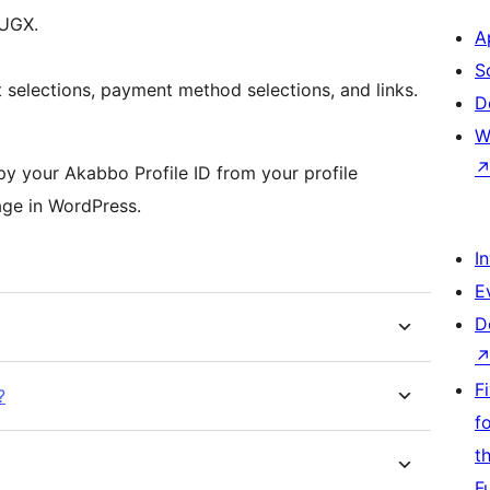
 UGX.
A
S
selections, payment method selections, and links.
D
W
py your Akabbo Profile ID from your profile
age in WordPress.
I
E
D
F
?
f
t
F