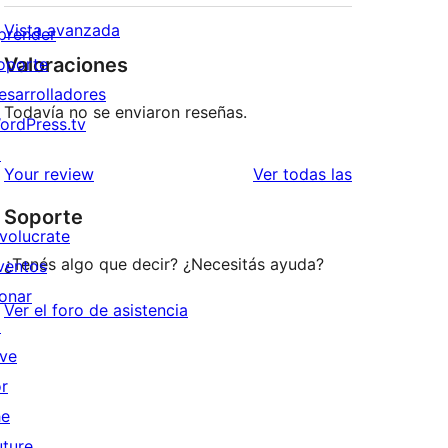
Vista avanzada
prender
Valoraciones
oporte
esarrolladores
Todavía no se enviaron reseñas.
ordPress.tv
↗
reseñas
Your review
Ver todas las
Soporte
nvolucrate
¿Tenés algo que decir? ¿Necesitás ayuda?
ventos
onar
Ver el foro de asistencia
↗
ive
or
he
uture