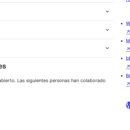
W
M
b
es
B
bierto. Las siguientes personas han colaborado