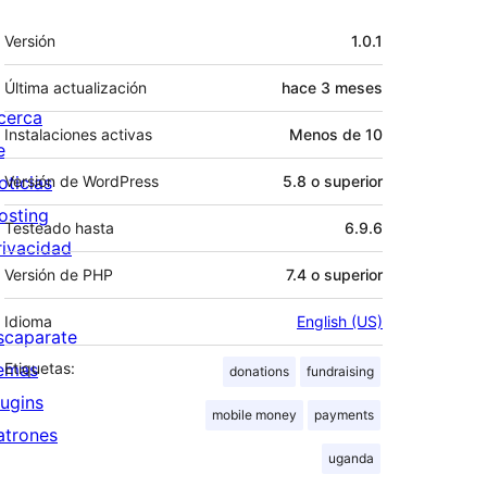
Meta
Versión
1.0.1
Última actualización
hace
3 meses
cerca
Instalaciones activas
Menos de 10
e
oticias
Versión de WordPress
5.8 o superior
osting
Testeado hasta
6.9.6
rivacidad
Versión de PHP
7.4 o superior
Idioma
English (US)
scaparate
emas
Etiquetas:
donations
fundraising
lugins
mobile money
payments
atrones
uganda