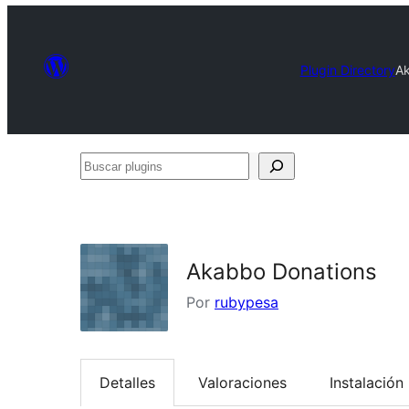
Plugin Directory
Ak
Buscar
plugins
Akabbo Donations
Por
rubypesa
Detalles
Valoraciones
Instalación