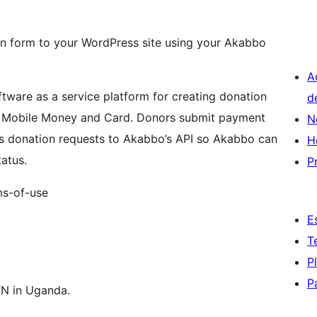
n form to your WordPress site using your Akabbo
A
ftware as a service platform for creating donation
d
by Mobile Money and Card. Donors submit payment
N
nds donation requests to Akabbo’s API so Akabbo can
H
atus.
P
ms-of-use
E
T
P
P
TN in Uganda.