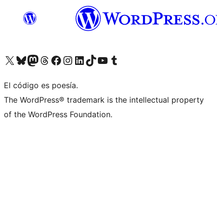
Visitá nuestra cuenta de X (anteriormente Twitter)
Visitá nuestra cuenta de Bluesky
Visitá nuestra cuenta de Mastodon
Visitá nuestra cuenta de Threads
Visitá nuestra página de Facebook
Visitá nuestra cuenta de Instagram
Visitá nuestra cuenta de LinkedIn
Visitá nuestra cuenta de TikTok
Visitá nuestro canal de YouTube
Visitá nuestra cuenta de Tumblr
El código es poesía.
The WordPress® trademark is the intellectual property
of the WordPress Foundation.