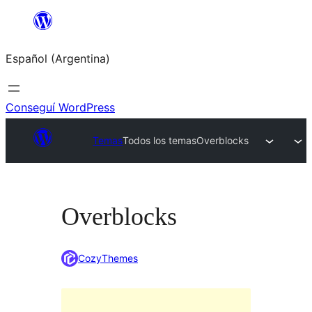
Saltar
al
Español (Argentina)
contenido
Conseguí WordPress
Temas
Todos los temas
Overblocks
Overblocks
CozyThemes