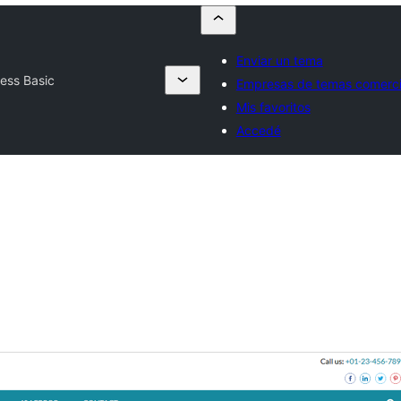
Enviar un tema
ess Basic
Empresas de temas comerci
Mis favoritos
Accedé