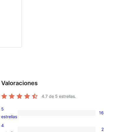
Valoraciones
4.7
de 5 estrellas.
5
16
16
estrellas
valoraciones
4
2
de