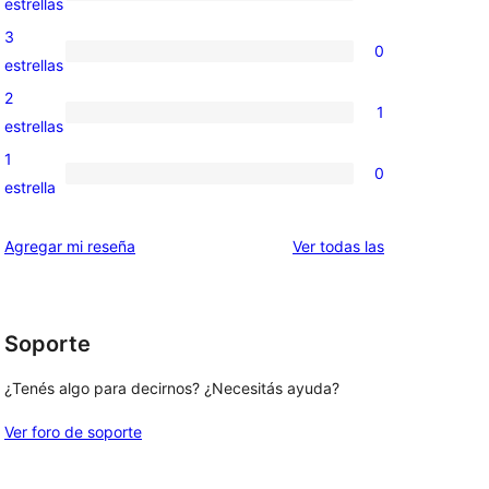
2
estrellas
5
valoraciones
3
0
estrellas
de
0
estrellas
4
valoraciones
2
1
estrellas
de
1
estrellas
3
valoración
1
0
estrellas
de
0
estrella
2
valoraciones
estrellas
de
reseñas
Agregar mi reseña
Ver todas las
1
estrellas
Soporte
¿Tenés algo para decirnos? ¿Necesitás ayuda?
Ver foro de soporte