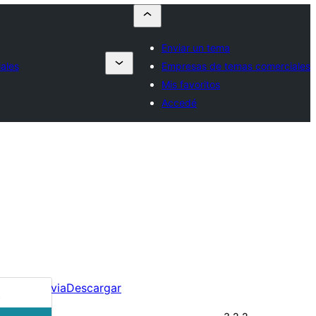
Enviar un tema
ales
Empresas de temas comerciales
Mis favoritos
Accedé
Vista previa
Descargar