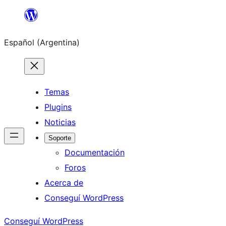
Saltar
al
Español (Argentina)
contenido
Temas
Plugins
Noticias
Soporte
Documentación
Foros
Acerca de
Conseguí WordPress
Conseguí WordPress