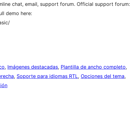
line chat, email, support forum. Official support forum:
ll demo here:
sic/
co
, 
Imágenes destacadas
, 
Plantilla de ancho completo
, 
erecha
, 
Soporte para idiomas RTL
, 
Opciones del tema
, 
ión