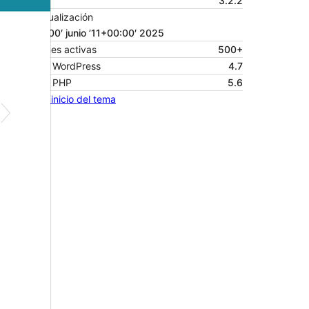
Versión
3.2.2
Última actualización
11 ’11+00:00′ junio ’11+00:00′ 2025
Instalaciones activas
500+
Versión de WordPress
4.7
Versión de PHP
5.6
Página de inicio del tema