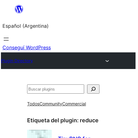
Saltar
al
Español (Argentina)
contenido
Conseguí WordPress
Plugin Directory
Buscar
Todos
Community
Commercial
Etiqueta del plugin:
reduce