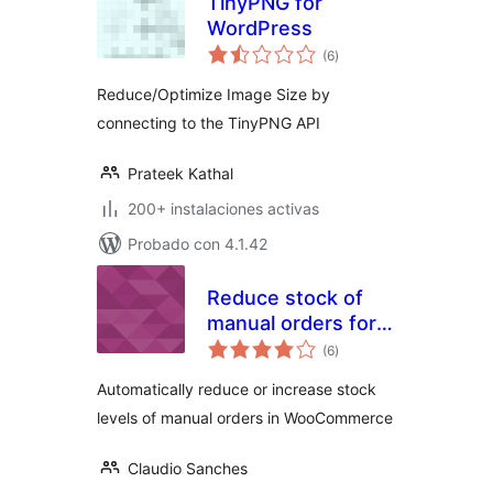
TinyPNG for
WordPress
total
(6
)
de
valoraciones
Reduce/Optimize Image Size by
connecting to the TinyPNG API
Prateek Kathal
200+ instalaciones activas
Probado con 4.1.42
Reduce stock of
manual orders for
total
WooCommerce
(6
)
de
valoraciones
Automatically reduce or increase stock
levels of manual orders in WooCommerce
Claudio Sanches