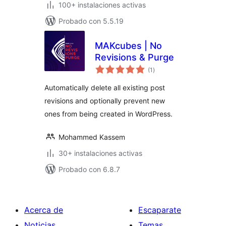
100+ instalaciones activas
Probado con 5.5.19
MAKcubes | No
Revisions & Purge
total
(1
)
de
valoraciones
Automatically delete all existing post
revisions and optionally prevent new
ones from being created in WordPress.
Mohammed Kassem
30+ instalaciones activas
Probado con 6.8.7
Acerca de
Escaparate
Noticias
Temas