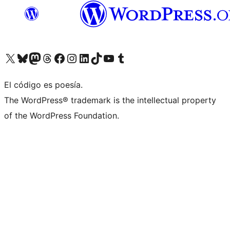
Visitá nuestra cuenta de X (anteriormente Twitter)
Visitá nuestra cuenta de Bluesky
Visitá nuestra cuenta de Mastodon
Visitá nuestra cuenta de Threads
Visitá nuestra página de Facebook
Visitá nuestra cuenta de Instagram
Visitá nuestra cuenta de LinkedIn
Visitá nuestra cuenta de TikTok
Visitá nuestro canal de YouTube
Visitá nuestra cuenta de Tumblr
El código es poesía.
The WordPress® trademark is the intellectual property
of the WordPress Foundation.