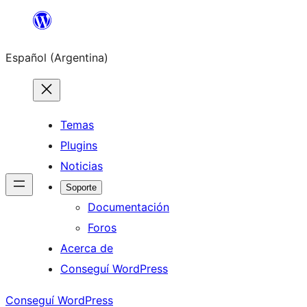
Saltar
al
Español (Argentina)
contenido
Temas
Plugins
Noticias
Soporte
Documentación
Foros
Acerca de
Conseguí WordPress
Conseguí WordPress