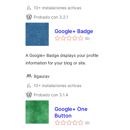
10+ instalaciones activas
Probado con 3.2.1
Google+ Badge
total
(0
)
de
valoraciones
A Google+ Badge displays your profile
information for your blog or site.
9gaurav
10+ instalaciones activas
Probado con 3.1.4
Google+ One
Button
total
(0
)
de
valoraciones