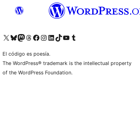
Visitá nuestra cuenta de X (anteriormente Twitter)
Visitá nuestra cuenta de Bluesky
Visitá nuestra cuenta de Mastodon
Visitá nuestra cuenta de Threads
Visitá nuestra página de Facebook
Visitá nuestra cuenta de Instagram
Visitá nuestra cuenta de LinkedIn
Visitá nuestra cuenta de TikTok
Visitá nuestro canal de YouTube
Visitá nuestra cuenta de Tumblr
El código es poesía.
The WordPress® trademark is the intellectual property
of the WordPress Foundation.