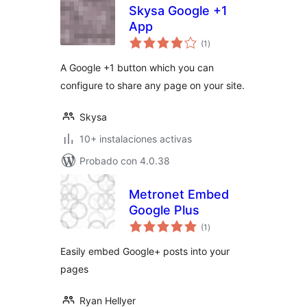
Skysa Google +1
App
total
(1
)
de
valoraciones
A Google +1 button which you can
configure to share any page on your site.
Skysa
10+ instalaciones activas
Probado con 4.0.38
Metronet Embed
Google Plus
total
(1
)
de
valoraciones
Easily embed Google+ posts into your
pages
Ryan Hellyer