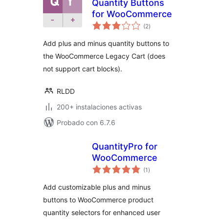
Quantity Buttons
for WooCommerce
total
(2
)
de
valoraciones
Add plus and minus quantity buttons to
the WooCommerce Legacy Cart (does
not support cart blocks).
RLDD
200+ instalaciones activas
Probado con 6.7.6
QuantityPro for
WooCommerce
total
(1
)
de
valoraciones
Add customizable plus and minus
buttons to WooCommerce product
quantity selectors for enhanced user