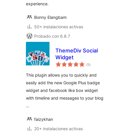
experience.
Bonny Elangbam
50+ instalaciones activas
Probado con 6.8.7
ThemeDiv Social
Widget
total
(1
)
de
valoraciones
This plugin allows you to quickly and
easily add the new Google Plus badge
widget and facebook like box widget
with timeline and messages to your blog
…
faizykhan
20+ instalaciones activas