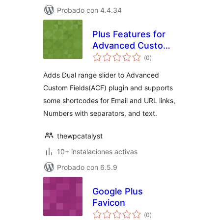
Probado con 4.4.34
Plus Features for
Advanced Custom
total
Fields
(0
)
de
valoraciones
Adds Dual range slider to Advanced
Custom Fields(ACF) plugin and supports
some shortcodes for Email and URL links,
Numbers with separators, and text.
thewpcatalyst
10+ instalaciones activas
Probado con 6.5.9
Google Plus
Favicon
total
(0
)
de