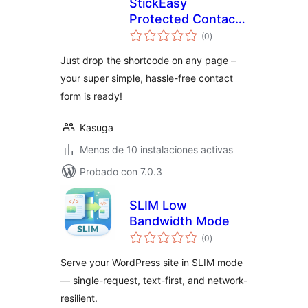
StickEasy
Protected Contact
total
Form
(0
)
de
valoraciones
Just drop the shortcode on any page –
your super simple, hassle-free contact
form is ready!
Kasuga
Menos de 10 instalaciones activas
Probado con 7.0.3
SLIM Low
Bandwidth Mode
total
(0
)
de
valoraciones
Serve your WordPress site in SLIM mode
— single-request, text-first, and network-
resilient.