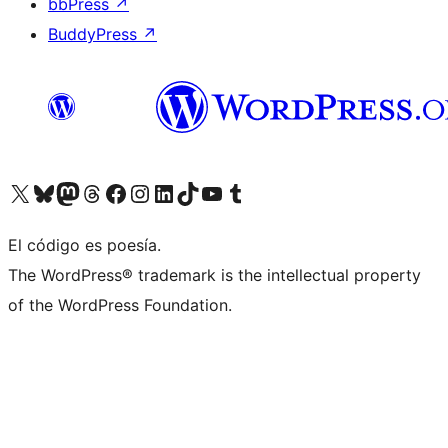
bbPress
↗
BuddyPress
↗
Visitá nuestra cuenta de X (anteriormente Twitter)
Visitá nuestra cuenta de Bluesky
Visitá nuestra cuenta de Mastodon
Visitá nuestra cuenta de Threads
Visitá nuestra página de Facebook
Visitá nuestra cuenta de Instagram
Visitá nuestra cuenta de LinkedIn
Visitá nuestra cuenta de TikTok
Visitá nuestro canal de YouTube
Visitá nuestra cuenta de Tumblr
El código es poesía.
The WordPress® trademark is the intellectual property
of the WordPress Foundation.