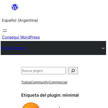
Saltar
al
Español (Argentina)
contenido
Conseguí WordPress
Plugin Directory
Buscar
Todos
Community
Commercial
Etiqueta del plugin:
minimal