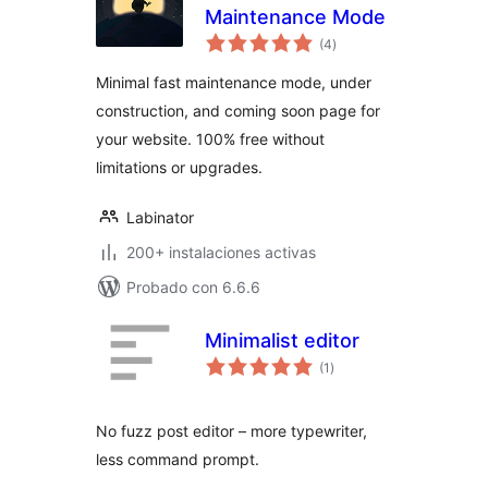
Maintenance Mode
total
(4
)
de
valoraciones
Minimal fast maintenance mode, under
construction, and coming soon page for
your website. 100% free without
limitations or upgrades.
Labinator
200+ instalaciones activas
Probado con 6.6.6
Minimalist editor
total
(1
)
de
valoraciones
No fuzz post editor – more typewriter,
less command prompt.