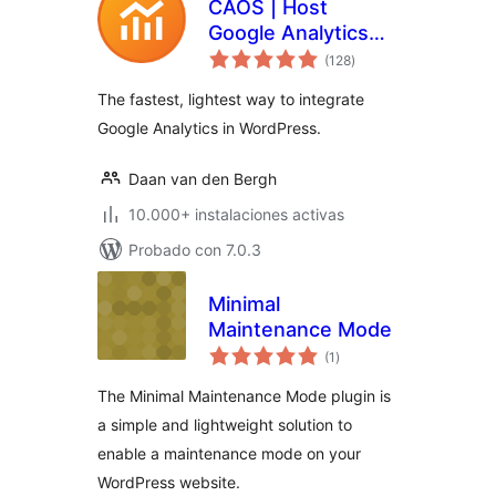
CAOS | Host
Google Analytics
total
Locally
(128
)
de
valoraciones
The fastest, lightest way to integrate
Google Analytics in WordPress.
Daan van den Bergh
10.000+ instalaciones activas
Probado con 7.0.3
Minimal
Maintenance Mode
total
(1
)
de
valoraciones
The Minimal Maintenance Mode plugin is
a simple and lightweight solution to
enable a maintenance mode on your
WordPress website.