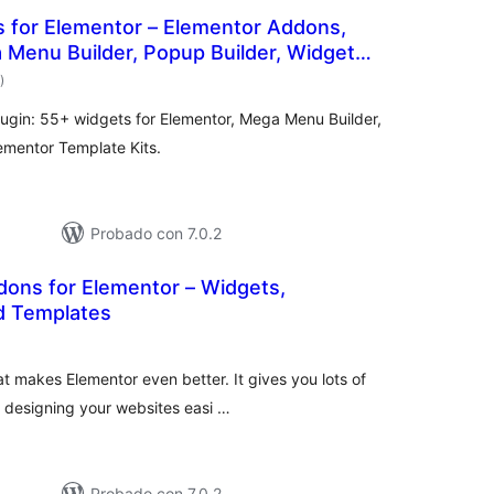
 for Elementor – Elementor Addons,
 Menu Builder, Popup Builder, Widget
total
late Kits
)
de
valoraciones
ugin: 55+ widgets for Elementor, Mega Menu Builder,
ementor Template Kits.
Probado con 7.0.2
dons for Elementor – Widgets,
d Templates
tal
e
loraciones
hat makes Elementor even better. It gives you lots of
 designing your websites easi …
Probado con 7.0.2