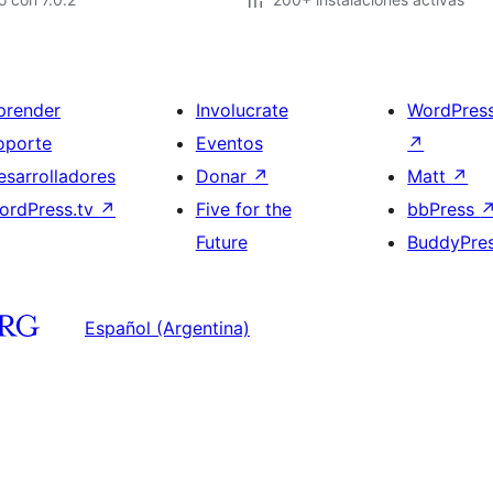
prender
Involucrate
WordPres
oporte
Eventos
↗
esarrolladores
Donar
↗
Matt
↗
ordPress.tv
↗
Five for the
bbPress
Future
BuddyPre
Español (Argentina)