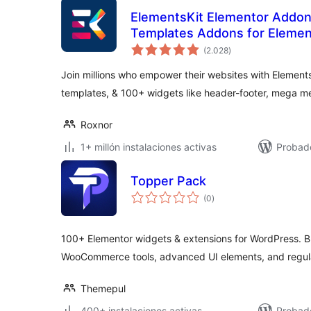
ElementsKit Elementor Addon
Templates Addons for Elemen
total
(2.028
)
de
valoraciones
Join millions who empower their websites with Element
templates, & 100+ widgets like header-footer, mega 
Roxnor
1+ millón instalaciones activas
Probado
Topper Pack
total
(0
)
de
valoraciones
100+ Elementor widgets & extensions for WordPress. Bu
WooCommerce tools, advanced UI elements, and regul
Themepul
400+ instalaciones activas
Probado