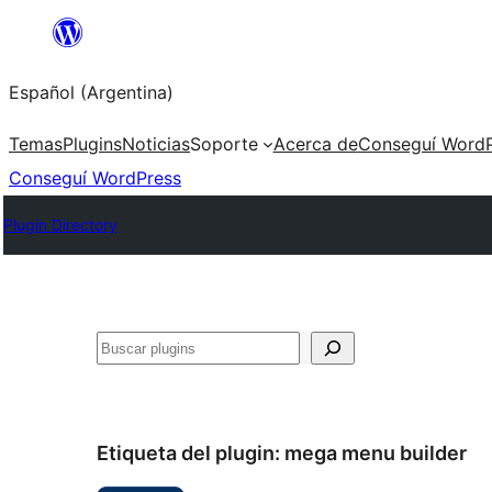
Saltar
al
Español (Argentina)
contenido
Temas
Plugins
Noticias
Soporte
Acerca de
Conseguí WordP
Conseguí WordPress
Plugin Directory
Buscar
Etiqueta del plugin:
mega menu builder