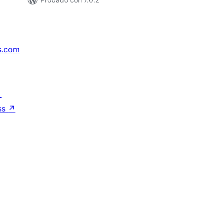
s.com
↗
ss
↗