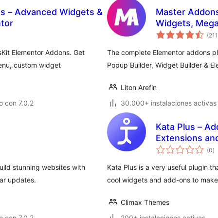
s – Advanced Widgets &
Master Addons
tor
Widgets, Mega
Builder & Temp
(211
sKit Elementor Addons. Get
The complete Elementor addons pl
menu, custom widget
Popup Builder, Widget Builder & El
Liton Arefin
 con 7.0.2
30.000+ instalaciones activas
Kata Plus – Ad
Extensions an
to
(0
)
d
va
ild stunning websites with
Kata Plus is a very useful plugin t
ar updates.
cool widgets and add-ons to make
Climax Themes
 con 7.0.2
200+ instalaciones activas