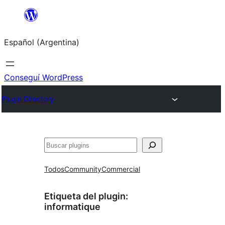
Saltar
al
Español (Argentina)
contenido
Conseguí WordPress
Plugin Directory
Buscar
Todos
Community
Commercial
Etiqueta del plugin:
informatique