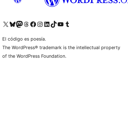
Visitá nuestra cuenta de X (anteriormente Twitter)
Visitá nuestra cuenta de Bluesky
Visitá nuestra cuenta de Mastodon
Visitá nuestra cuenta de Threads
Visitá nuestra página de Facebook
Visitá nuestra cuenta de Instagram
Visitá nuestra cuenta de LinkedIn
Visitá nuestra cuenta de TikTok
Visitá nuestro canal de YouTube
Visitá nuestra cuenta de Tumblr
El código es poesía.
The WordPress® trademark is the intellectual property
of the WordPress Foundation.