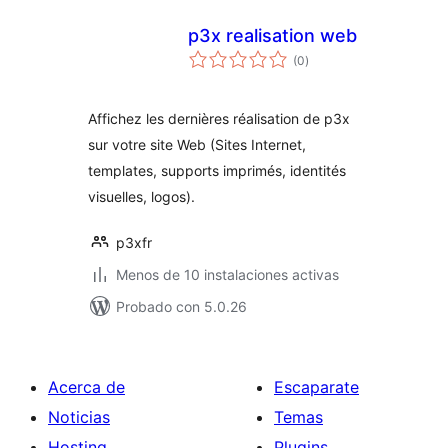
p3x realisation web
total
(0
)
de
valoraciones
Affichez les dernières réalisation de p3x
sur votre site Web (Sites Internet,
templates, supports imprimés, identités
visuelles, logos).
p3xfr
Menos de 10 instalaciones activas
Probado con 5.0.26
Acerca de
Escaparate
Noticias
Temas
Hosting
Plugins