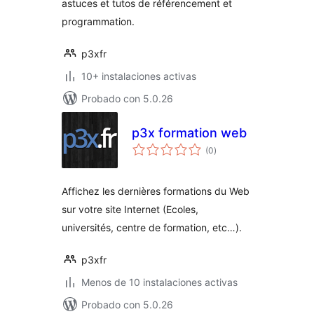
astuces et tutos de référencement et
programmation.
p3xfr
10+ instalaciones activas
Probado con 5.0.26
p3x formation web
total
(0
)
de
valoraciones
Affichez les dernières formations du Web
sur votre site Internet (Ecoles,
universités, centre de formation, etc…).
p3xfr
Menos de 10 instalaciones activas
Probado con 5.0.26