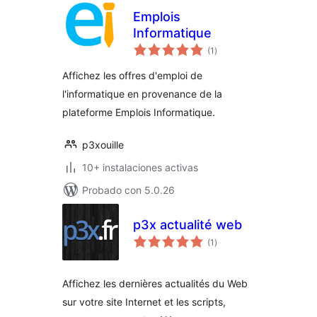
Emplois
Informatique
total
(1
)
de
valoraciones
Affichez les offres d'emploi de
l'informatique en provenance de la
plateforme Emplois Informatique.
p3xouille
10+ instalaciones activas
Probado con 5.0.26
p3x actualité web
total
(1
)
de
valoraciones
Affichez les dernières actualités du Web
sur votre site Internet et les scripts,