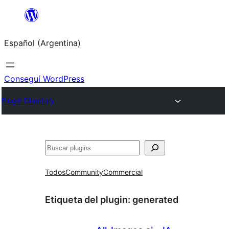
Saltar
al
Español (Argentina)
contenido
Conseguí WordPress
Plugin Directory
Buscar
Todos
Community
Commercial
Etiqueta del plugin:
generated