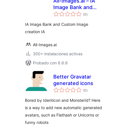
All-Images.ai – IA
Image Bank and
total
Custom Image
(0
)
de
valoraciones
creation
IA Image Bank and Custom Image
creation IA
All-Images.ai
300+ instalaciones activas
Probado con 6.6.6
Better Gravatar
generated icons
total
(0
)
de
valoraciones
Bored by Identicon and MonsterId? Here
is a way to add new automatic generated
avatars, such as Flathash or Unicorns or
funny robots