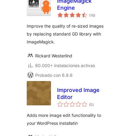
ImageMagick
Engine
total
(16
)
de
valoraciones
Improve the quality of re-sized images
by replacing standard GD library with
ImageMagick.
Rickard Westerlind
60.000+ instalaciones activas
Probado con 6.9.6
Improved Image
Editor
total
(0
)
de
valoraciones
Adds more image edit functionality to
your WordPress installatin