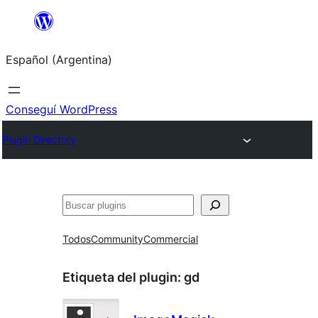
Saltar
al
Español (Argentina)
contenido
Conseguí WordPress
Plugin Directory
Buscar
Todos
Community
Commercial
Etiqueta del plugin:
gd