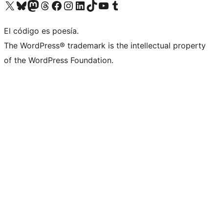
Visitá nuestra cuenta de X (anteriormente Twitter)
Visitá nuestra cuenta de Bluesky
Visitá nuestra cuenta de Mastodon
Visitá nuestra cuenta de Threads
Visitá nuestra página de Facebook
Visitá nuestra cuenta de Instagram
Visitá nuestra cuenta de LinkedIn
Visitá nuestra cuenta de TikTok
Visitá nuestro canal de YouTube
Visitá nuestra cuenta de Tumblr
El código es poesía.
The WordPress® trademark is the intellectual property
of the WordPress Foundation.