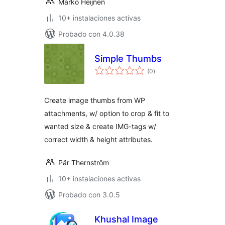
Marko Heijnen
10+ instalaciones activas
Probado con 4.0.38
Simple Thumbs
total
(0
)
de
valoraciones
Create image thumbs from WP
attachments, w/ option to crop & fit to
wanted size & create IMG-tags w/
correct width & height attributes.
Pär Thernström
10+ instalaciones activas
Probado con 3.0.5
Khushal Image