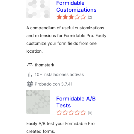
Formidable
Customizations
total
(2
)
de
valoraciones
A compendium of useful customizations
and extensions for Formidable Pro. Easily
customize your form fields from one
location.
thomstark
10+ instalaciones activas
Probado con 3.7.41
Formidable A/B
Tests
total
(0
)
de
valoraciones
Easily A/B test your Formidable Pro
created forms.