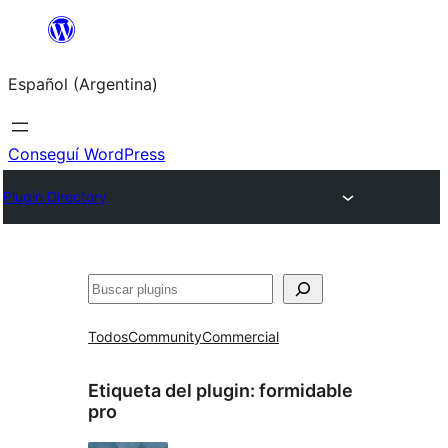
Saltar
al
Español (Argentina)
contenido
Conseguí WordPress
Plugin Directory
Buscar
Todos
Community
Commercial
Etiqueta del plugin:
formidable
pro