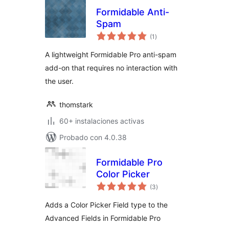
Formidable Anti-
Spam
total
(1
)
de
valoraciones
A lightweight Formidable Pro anti-spam
add-on that requires no interaction with
the user.
thomstark
60+ instalaciones activas
Probado con 4.0.38
Formidable Pro
Color Picker
total
(3
)
de
valoraciones
Adds a Color Picker Field type to the
Advanced Fields in Formidable Pro