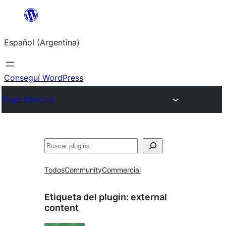
Saltar
al
Español (Argentina)
contenido
Conseguí WordPress
Plugin Directory
Buscar
Todos
Community
Commercial
Etiqueta del plugin:
external
content