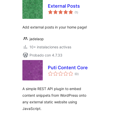
External Posts
total
(1
)
de
valoraciones
Add external posts in your home page!
jadelaop
10+ instalaciones activas
Probado con 4.7.33
Puti Content Core
total
(0
)
de
valoraciones
A simple REST API plugin to embed
content snippets from WordPress onto
any external static website using
JavaScript.