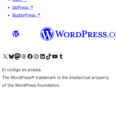
bbPress
↗
BuddyPress
↗
Visitá nuestra cuenta de X (anteriormente Twitter)
Visitá nuestra cuenta de Bluesky
Visitá nuestra cuenta de Mastodon
Visitá nuestra cuenta de Threads
Visitá nuestra página de Facebook
Visitá nuestra cuenta de Instagram
Visitá nuestra cuenta de LinkedIn
Visitá nuestra cuenta de TikTok
Visitá nuestro canal de YouTube
Visitá nuestra cuenta de Tumblr
El código es poesía.
The WordPress® trademark is the intellectual property
of the WordPress Foundation.