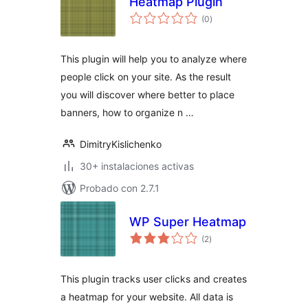
Heatmap Plugin
total
(0
)
de
valoraciones
This plugin will help you to analyze where
people click on your site. As the result
you will discover where better to place
banners, how to organize n …
DimitryKislichenko
30+ instalaciones activas
Probado con 2.7.1
WP Super Heatmap
total
(2
)
de
valoraciones
This plugin tracks user clicks and creates
a heatmap for your website. All data is