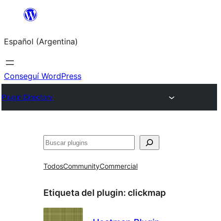
Saltar
al
Español (Argentina)
contenido
Conseguí WordPress
Plugin Directory
Buscar
Todos
Community
Commercial
Etiqueta del plugin:
clickmap