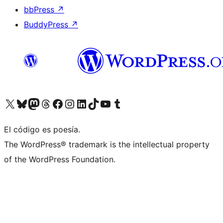
bbPress
↗
BuddyPress
↗
Visitá nuestra cuenta de X (anteriormente Twitter)
Visitá nuestra cuenta de Bluesky
Visitá nuestra cuenta de Mastodon
Visitá nuestra cuenta de Threads
Visitá nuestra página de Facebook
Visitá nuestra cuenta de Instagram
Visitá nuestra cuenta de LinkedIn
Visitá nuestra cuenta de TikTok
Visitá nuestro canal de YouTube
Visitá nuestra cuenta de Tumblr
El código es poesía.
The WordPress® trademark is the intellectual property
of the WordPress Foundation.