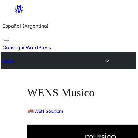
Saltar
al
Español (Argentina)
contenido
Conseguí WordPress
Temas
WENS Musico
WEN Solutions