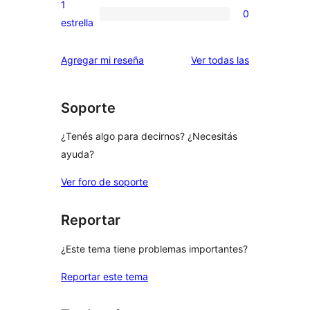
valoraciones
1
0
estrellas
de
0
estrella
2
valoraciones
estrellas
de
reseñas
Agregar mi reseña
Ver todas las
1
estrellas
Soporte
¿Tenés algo para decirnos? ¿Necesitás
ayuda?
Ver foro de soporte
Reportar
¿Este tema tiene problemas importantes?
Reportar este tema