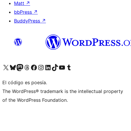
Matt
↗
bbPress
↗
BuddyPress
↗
Visitá nuestra cuenta de X (anteriormente Twitter)
Visitá nuestra cuenta de Bluesky
Visitá nuestra cuenta de Mastodon
Visitá nuestra cuenta de Threads
Visitá nuestra página de Facebook
Visitá nuestra cuenta de Instagram
Visitá nuestra cuenta de LinkedIn
Visitá nuestra cuenta de TikTok
Visitá nuestro canal de YouTube
Visitá nuestra cuenta de Tumblr
El código es poesía.
The WordPress® trademark is the intellectual property
of the WordPress Foundation.