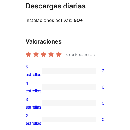
Descargas diarias
Instalaciones activas:
50+
Valoraciones
5
de 5 estrellas.
5
3
3
estrellas
valoraciones
4
0
de
0
estrellas
5
valoraciones
3
0
estrellas
de
0
estrellas
4
valoraciones
2
0
estrellas
de
0
estrellas
3