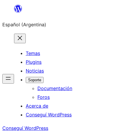
Saltar
al
Español (Argentina)
contenido
Temas
Plugins
Noticias
Soporte
Documentación
Foros
Acerca de
Conseguí WordPress
Conseguí WordPress