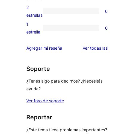
4
valoraciones
2
0
estrellas
de
0
estrellas
3
valoraciones
1
0
estrellas
de
0
estrella
2
valoraciones
estrellas
de
reseñas
Agregar mi reseña
Ver todas las
1
estrellas
Soporte
¿Tenés algo para decirnos? ¿Necesitás
ayuda?
Ver foro de soporte
Reportar
¿Este tema tiene problemas importantes?