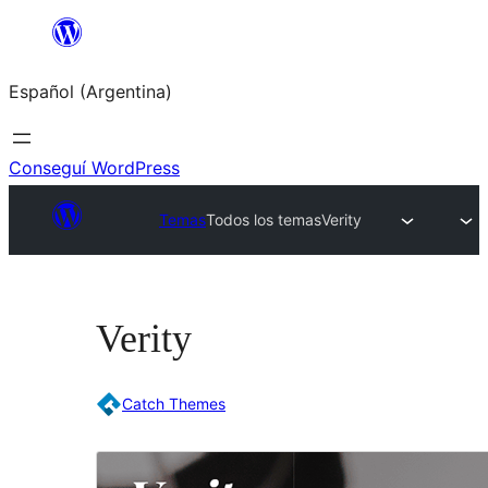
Saltar
al
Español (Argentina)
contenido
Conseguí WordPress
Temas
Todos los temas
Verity
Verity
Catch Themes