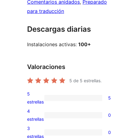
Comentarios anidados
, 
Preparado
para traducción
Descargas diarias
Instalaciones activas:
100+
Valoraciones
5
de 5 estrellas.
5
5
5
estrellas
valoraciones
4
0
de
0
estrellas
5
valoraciones
3
0
estrellas
de
0
estrellas