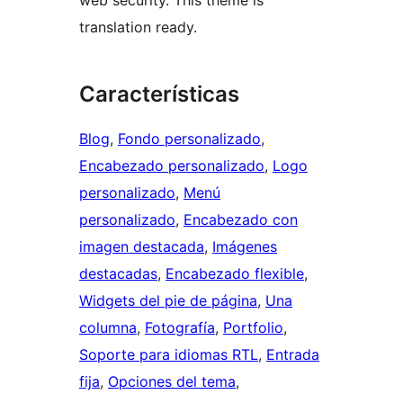
web security. This theme is
translation ready.
Características
Blog
, 
Fondo personalizado
, 
Encabezado personalizado
, 
Logo
personalizado
, 
Menú
personalizado
, 
Encabezado con
imagen destacada
, 
Imágenes
destacadas
, 
Encabezado flexible
, 
Widgets del pie de página
, 
Una
columna
, 
Fotografía
, 
Portfolio
, 
Soporte para idiomas RTL
, 
Entrada
fija
, 
Opciones del tema
, 