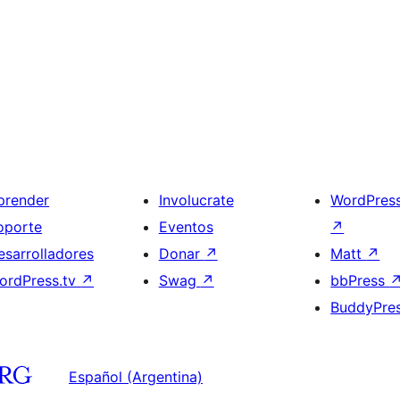
prender
Involucrate
WordPres
oporte
Eventos
↗
esarrolladores
Donar
↗
Matt
↗
ordPress.tv
↗
Swag
↗
bbPress
BuddyPre
Español (Argentina)