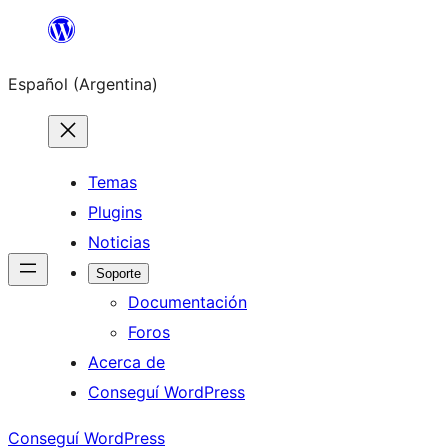
Saltar
al
Español (Argentina)
contenido
Temas
Plugins
Noticias
Soporte
Documentación
Foros
Acerca de
Conseguí WordPress
Conseguí WordPress