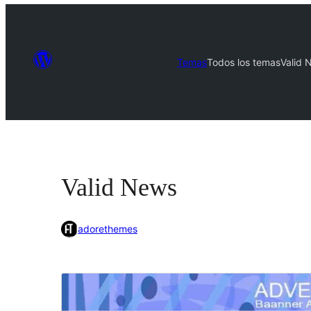
Temas
Todos los temas
Valid 
Valid News
adorethemes