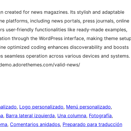
 created for news magazines. Its stylish and adaptable
ine platforms, including news portals, press journals, online
rs user-friendly functionalities like ready-made examples,
zation through the WordPress interface, making theme setu
gine optimized coding enhances discoverability and boosts
res seamless operation across various devices and systems.
//demo.adorethemes.com/valid-news/
alizado
, 
Logo personalizado
, 
Menú personalizado
, 
na
, 
Barra lateral izquierda
, 
Una columna
, 
Fotografía
, 
ema
, 
Comentarios anidados
, 
Preparado para traducción