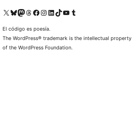
Visitá nuestra cuenta de X (anteriormente Twitter)
Visitá nuestra cuenta de Bluesky
Visitá nuestra cuenta de Mastodon
Visitá nuestra cuenta de Threads
Visitá nuestra página de Facebook
Visitá nuestra cuenta de Instagram
Visitá nuestra cuenta de LinkedIn
Visitá nuestra cuenta de TikTok
Visitá nuestro canal de YouTube
Visitá nuestra cuenta de Tumblr
El código es poesía.
The WordPress® trademark is the intellectual property
of the WordPress Foundation.