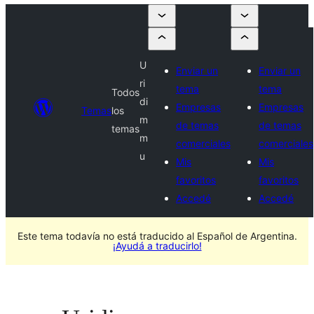
U
Enviar un
Enviar un
ri
tema
tema
Todos
di
Empresas
Empresas
Temas
los
m
de temas
de temas
temas
m
comerciales
comerciales
u
Mis
Mis
favoritos
favoritos
Accedé
Accedé
Este tema todavía no está traducido al Español de Argentina.
¡Ayudá a traducirlo!