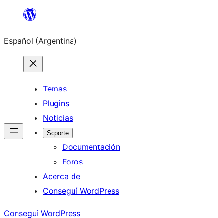
Saltar
al
Español (Argentina)
contenido
Temas
Plugins
Noticias
Soporte
Documentación
Foros
Acerca de
Conseguí WordPress
Conseguí WordPress