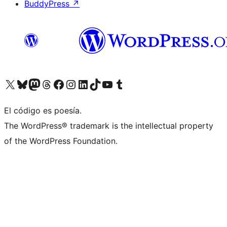
BuddyPress
↗
Visitá nuestra cuenta de X (anteriormente Twitter)
Visitá nuestra cuenta de Bluesky
Visitá nuestra cuenta de Mastodon
Visitá nuestra cuenta de Threads
Visitá nuestra página de Facebook
Visitá nuestra cuenta de Instagram
Visitá nuestra cuenta de LinkedIn
Visitá nuestra cuenta de TikTok
Visitá nuestro canal de YouTube
Visitá nuestra cuenta de Tumblr
El código es poesía.
The WordPress® trademark is the intellectual property
of the WordPress Foundation.