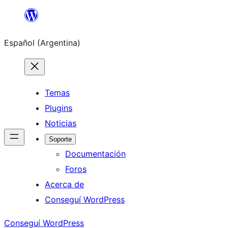
Saltar
al
Español (Argentina)
contenido
Temas
Plugins
Noticias
Soporte
Documentación
Foros
Acerca de
Conseguí WordPress
Conseguí WordPress