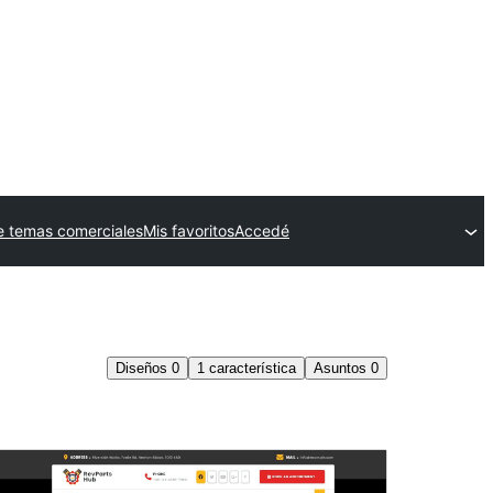
 temas comerciales
Mis favoritos
Accedé
Diseños
0
1
característica
Asuntos
0