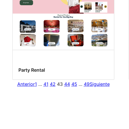
Party Rental
Anterior
1
…
41
42
43
44
45
…
49
Siguiente