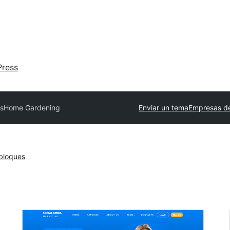
ress
s
Home Gardening
Enviar un tema
Empresas de
bloques