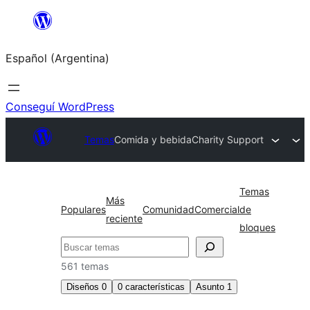
Saltar
al
Español (Argentina)
contenido
Conseguí WordPress
Temas
Comida y bebida
Charity Support
Temas
Más
Populares
Comunidad
Comercial
de
reciente
bloques
Buscar
561 temas
Diseños
0
0
características
Asunto
1