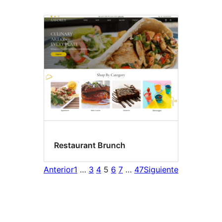
Restaurant Brunch
Anterior
1
…
3
4
5
6
7
…
47
Siguiente