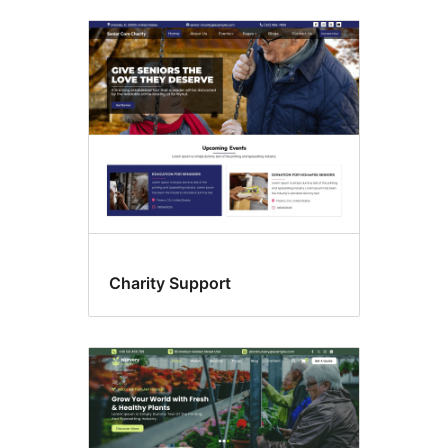
Comida
y
bebida
Charity Support