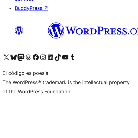
BuddyPress
↗
Visitá nuestra cuenta de X (anteriormente Twitter)
Visitá nuestra cuenta de Bluesky
Visitá nuestra cuenta de Mastodon
Visitá nuestra cuenta de Threads
Visitá nuestra página de Facebook
Visitá nuestra cuenta de Instagram
Visitá nuestra cuenta de LinkedIn
Visitá nuestra cuenta de TikTok
Visitá nuestro canal de YouTube
Visitá nuestra cuenta de Tumblr
El código es poesía.
The WordPress® trademark is the intellectual property
of the WordPress Foundation.