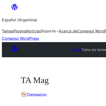
Saltar
al
Español (Argentina)
contenido
Temas
Plugins
Noticias
Soporte
Acerca de
Conseguí WordP
Conseguí WordPress
Temas
Todos los tema
TA Mag
Themesarray