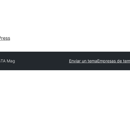
ress
s
TA Mag
Enviar un tema
Empresas de tem