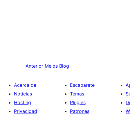
Anterior
Melos Blog
Acerca de
Escaparate
A
Noticias
Temas
S
Hosting
Plugins
D
Privacidad
Patrones
W