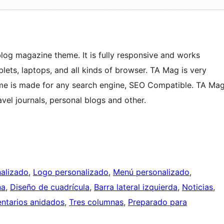
blog magazine theme. It is fully responsive and works
ablets, laptops, and all kinds of browser. TA Mag is very
eme is made for any search engine, SEO Compatible. TA Ma
avel journals, personal blogs and other.
alizado
, 
Logo personalizado
, 
Menú personalizado
, 
na
, 
Diseño de cuadrícula
, 
Barra lateral izquierda
, 
Noticias
, 
ntarios anidados
, 
Tres columnas
, 
Preparado para