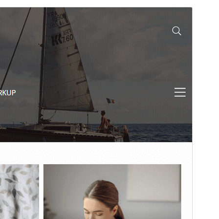
Vista previa
Descargar
Versión
1.0.5
Última actualización
28 ’28+00:00′ marzo ’28+00:00′ 2025
Instalaciones activas
10+
Versión de PHP
5.6
Página de inicio del tema