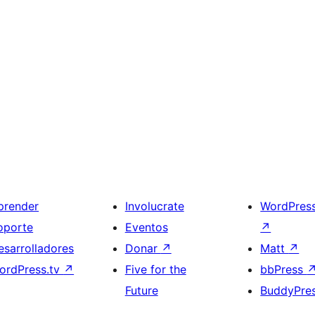
prender
Involucrate
WordPres
oporte
Eventos
↗
esarrolladores
Donar
↗
Matt
↗
ordPress.tv
↗
Five for the
bbPress
Future
BuddyPre