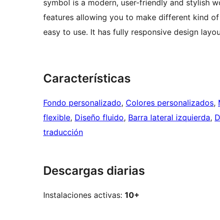
symbol is a modern, user-friendly and stylish 
features allowing you to make different kind of 
easy to use. It has fully responsive design layou
Características
Fondo personalizado
, 
Colores personalizados
, 
flexible
, 
Diseño fluido
, 
Barra lateral izquierda
, 
D
traducción
Descargas diarias
Instalaciones activas:
10+