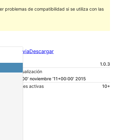
 problemas de compatibilidad si se utiliza con las
Vista previa
Descargar
Versión
1.0.3
Última actualización
11 ’11+00:00′ noviembre ’11+00:00′ 2015
Instalaciones activas
10+