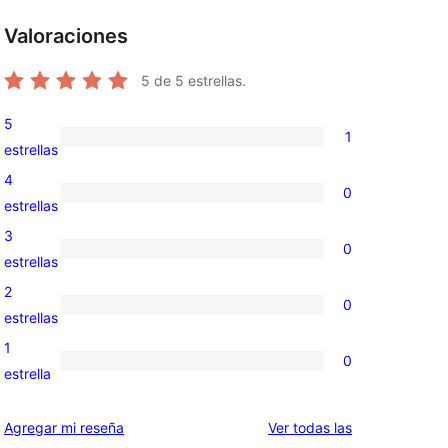
Valoraciones
5
de 5 estrellas.
5
1
1
estrellas
valoración
4
0
de
0
estrellas
5
valoraciones
3
0
estrellas
de
0
estrellas
4
valoraciones
2
0
estrellas
de
0
estrellas
3
valoraciones
1
0
estrellas
de
0
estrella
2
valoraciones
estrellas
de
reseñas
Agregar mi reseña
Ver todas las