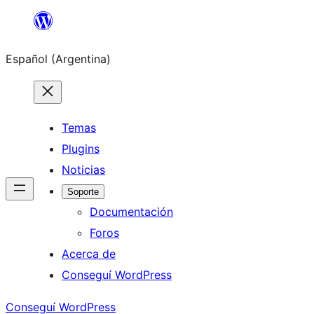
Saltar
al
Español (Argentina)
contenido
Temas
Plugins
Noticias
Soporte
Documentación
Foros
Acerca de
Conseguí WordPress
Conseguí WordPress