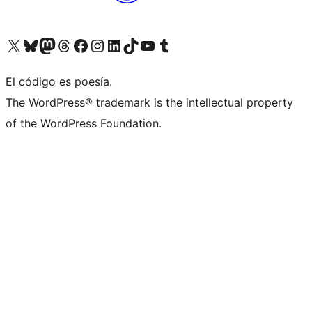
Visitá nuestra cuenta de X (anteriormente Twitter)
Visitá nuestra cuenta de Bluesky
Visitá nuestra cuenta de Mastodon
Visitá nuestra cuenta de Threads
Visitá nuestra página de Facebook
Visitá nuestra cuenta de Instagram
Visitá nuestra cuenta de LinkedIn
Visitá nuestra cuenta de TikTok
Visitá nuestro canal de YouTube
Visitá nuestra cuenta de Tumblr
El código es poesía.
The WordPress® trademark is the intellectual property
of the WordPress Foundation.