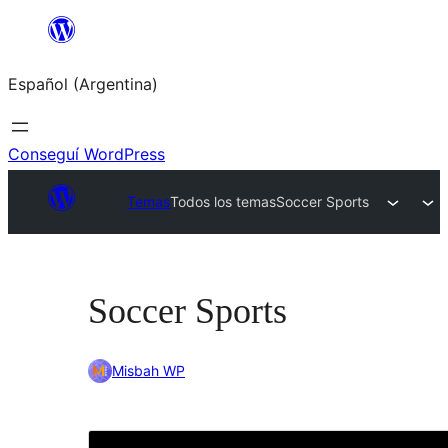
Saltar
al
Español (Argentina)
contenido
Conseguí WordPress
Temas
Todos los temas
Soccer Sports
Soccer Sports
Misbah WP