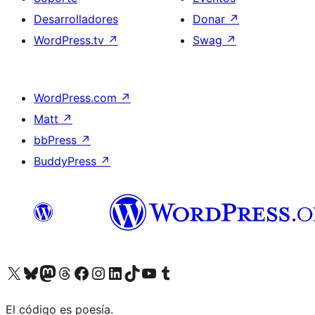
Desarrolladores
Donar
↗
WordPress.tv
↗
Swag
↗
WordPress.com
↗
Matt
↗
bbPress
↗
BuddyPress
↗
Visitá nuestra cuenta de X (anteriormente Twitter)
Visitá nuestra cuenta de Bluesky
Visitá nuestra cuenta de Mastodon
Visitá nuestra cuenta de Threads
Visitá nuestra página de Facebook
Visitá nuestra cuenta de Instagram
Visitá nuestra cuenta de LinkedIn
Visitá nuestra cuenta de TikTok
Visitá nuestro canal de YouTube
Visitá nuestra cuenta de Tumblr
El código es poesía.