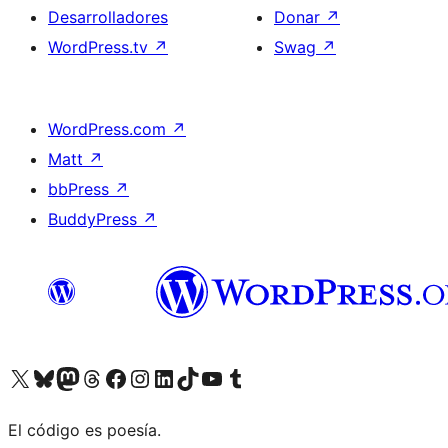
Desarrolladores
Donar
↗
WordPress.tv
↗
Swag
↗
WordPress.com
↗
Matt
↗
bbPress
↗
BuddyPress
↗
Visitá nuestra cuenta de X (anteriormente Twitter)
Visitá nuestra cuenta de Bluesky
Visitá nuestra cuenta de Mastodon
Visitá nuestra cuenta de Threads
Visitá nuestra página de Facebook
Visitá nuestra cuenta de Instagram
Visitá nuestra cuenta de LinkedIn
Visitá nuestra cuenta de TikTok
Visitá nuestro canal de YouTube
Visitá nuestra cuenta de Tumblr
El código es poesía.