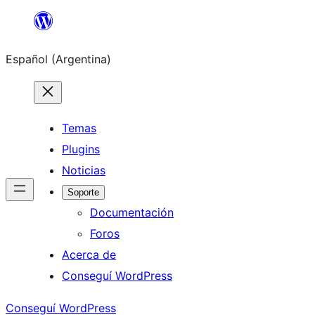
Saltar
al
Español (Argentina)
contenido
Temas
Plugins
Noticias
Soporte
Documentación
Foros
Acerca de
Conseguí WordPress
Conseguí WordPress