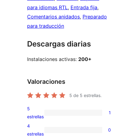
para idiomas RTL
, 
Entrada fija
, 
Comentarios anidados
, 
Preparado
para traducción
Descargas diarias
Instalaciones activas:
200+
Valoraciones
5
de 5 estrellas.
5
1
1
estrellas
valoración
4
0
de
0
estrellas