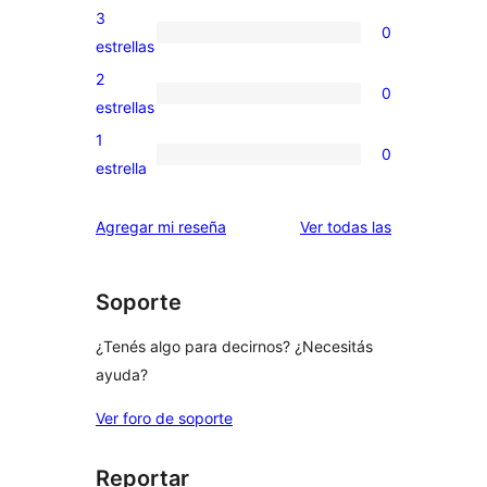
5
valoraciones
3
0
estrellas
de
0
estrellas
4
valoraciones
2
0
estrellas
de
0
estrellas
3
valoraciones
1
0
estrellas
de
0
estrella
2
valoraciones
estrellas
de
reseñas
Agregar mi reseña
Ver todas las
1
estrellas
Soporte
¿Tenés algo para decirnos? ¿Necesitás
ayuda?
Ver foro de soporte
Reportar