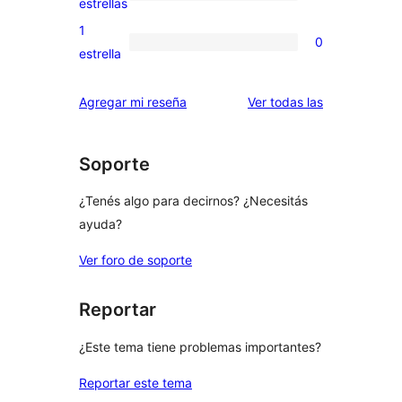
0
estrellas
3
valoraciones
1
0
estrellas
de
0
estrella
2
valoraciones
estrellas
de
reseñas
Agregar mi reseña
Ver todas las
1
estrellas
Soporte
¿Tenés algo para decirnos? ¿Necesitás
ayuda?
Ver foro de soporte
Reportar
¿Este tema tiene problemas importantes?
Reportar este tema