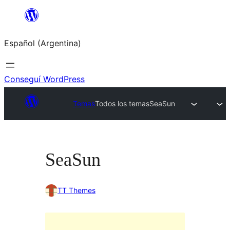
Saltar
al
Español (Argentina)
contenido
Conseguí WordPress
Temas
Todos los temas
SeaSun
SeaSun
TT Themes