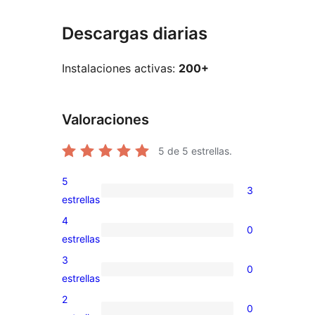
Descargas diarias
Instalaciones activas:
200+
Valoraciones
5
de 5 estrellas.
5
3
3
estrellas
valoraciones
4
0
de
0
estrellas
5
valoraciones
3
0
estrellas
de
0
estrellas
4
valoraciones
2
0
estrellas
de