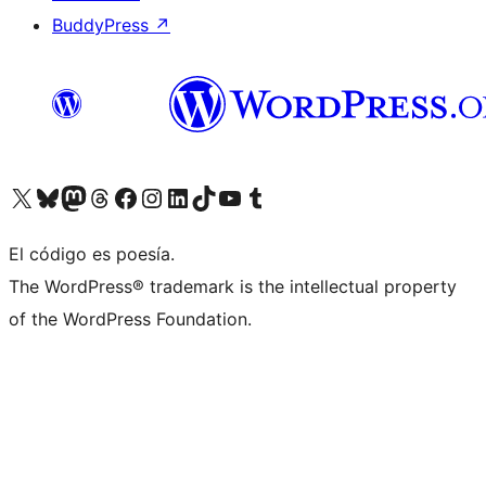
BuddyPress
↗
Visitá nuestra cuenta de X (anteriormente Twitter)
Visitá nuestra cuenta de Bluesky
Visitá nuestra cuenta de Mastodon
Visitá nuestra cuenta de Threads
Visitá nuestra página de Facebook
Visitá nuestra cuenta de Instagram
Visitá nuestra cuenta de LinkedIn
Visitá nuestra cuenta de TikTok
Visitá nuestro canal de YouTube
Visitá nuestra cuenta de Tumblr
El código es poesía.
The WordPress® trademark is the intellectual property
of the WordPress Foundation.