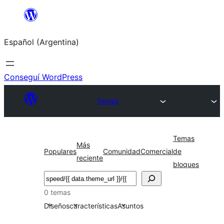
Saltar
al
Español (Argentina)
contenido
Conseguí WordPress
Temas
Temas
Más
Populares
Comunidad
Comercial
de
reciente
bloques
Buscar
0 temas
Diseños
características
Asuntos