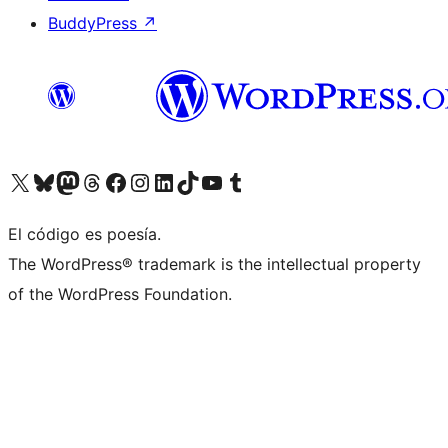
BuddyPress
↗
Visitá nuestra cuenta de X (anteriormente Twitter)
Visitá nuestra cuenta de Bluesky
Visitá nuestra cuenta de Mastodon
Visitá nuestra cuenta de Threads
Visitá nuestra página de Facebook
Visitá nuestra cuenta de Instagram
Visitá nuestra cuenta de LinkedIn
Visitá nuestra cuenta de TikTok
Visitá nuestro canal de YouTube
Visitá nuestra cuenta de Tumblr
El código es poesía.
The WordPress® trademark is the intellectual property
of the WordPress Foundation.