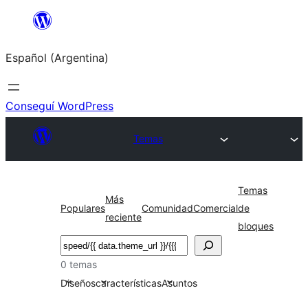
Saltar
al
Español (Argentina)
contenido
Conseguí WordPress
Temas
Temas
Más
Populares
Comunidad
Comercial
de
reciente
bloques
Buscar
0 temas
Diseños
características
Asuntos