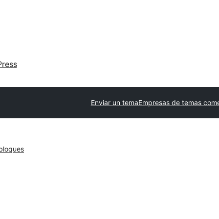
ress
Enviar un tema
Empresas de temas come
bloques