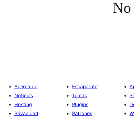
No 
Acerca de
Escaparate
A
Noticias
Temas
S
Hosting
Plugins
D
Privacidad
Patrones
W