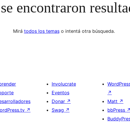
se encontraron result
Mirá
todos los temas
o intentá otra búsqueda.
prender
Involucrate
WordPres
oporte
Eventos
↗
esarrolladores
Donar
↗
Matt
↗
ordPress.tv
↗
Swag
↗
bbPress
BuddyPre