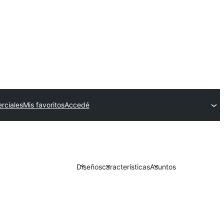
rciales
Mis favoritos
Accedé
Diseños
características
Asuntos