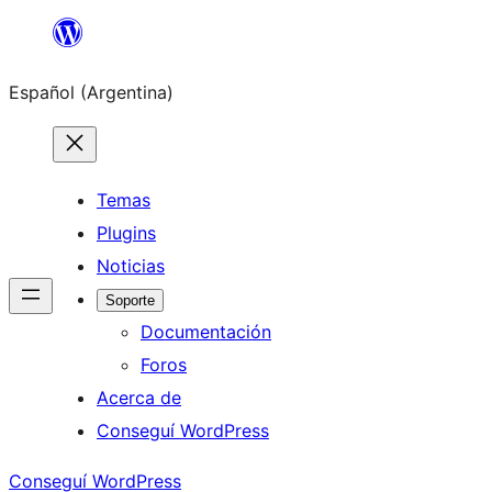
Saltar
al
Español (Argentina)
contenido
Temas
Plugins
Noticias
Soporte
Documentación
Foros
Acerca de
Conseguí WordPress
Conseguí WordPress