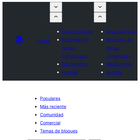
Enviar un tema
Enviar un tema
Empresas de
Empresas de
Temas
temas
temas
comerciales
comerciales
Mis favoritos
Mis favoritos
Accedé
Accedé
Populares
Más reciente
Comunidad
Comercial
Temas de bloques