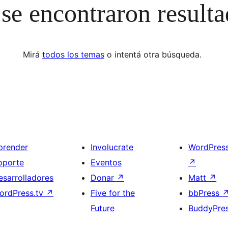
se encontraron result
Mirá
todos los temas
o intentá otra búsqueda.
prender
Involucrate
WordPres
oporte
Eventos
↗
esarrolladores
Donar
↗
Matt
↗
ordPress.tv
↗
Five for the
bbPress
Future
BuddyPre