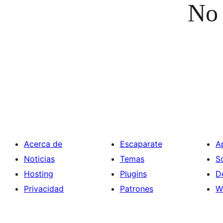
No 
Acerca de
Escaparate
A
Noticias
Temas
S
Hosting
Plugins
D
Privacidad
Patrones
W