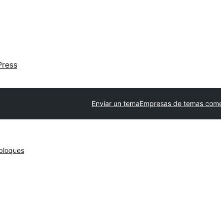
ress
Enviar un tema
Empresas de temas come
bloques