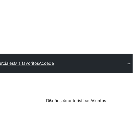
rciales
Mis favoritos
Accedé
Diseños
características
Asuntos