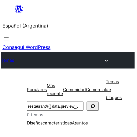
Saltar
al
Español (Argentina)
contenido
Conseguí WordPress
Temas
Temas
Más
Populares
Comunidad
Comercial
de
reciente
bloques
Buscar
0 temas
Diseños
características
Asuntos