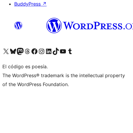
BuddyPress
↗
Visitá nuestra cuenta de X (anteriormente Twitter)
Visitá nuestra cuenta de Bluesky
Visitá nuestra cuenta de Mastodon
Visitá nuestra cuenta de Threads
Visitá nuestra página de Facebook
Visitá nuestra cuenta de Instagram
Visitá nuestra cuenta de LinkedIn
Visitá nuestra cuenta de TikTok
Visitá nuestro canal de YouTube
Visitá nuestra cuenta de Tumblr
El código es poesía.
The WordPress® trademark is the intellectual property
of the WordPress Foundation.