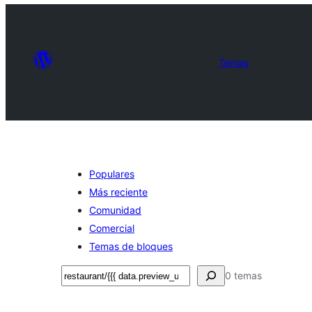
Temas
Populares
Más reciente
Comunidad
Comercial
Temas de bloques
Buscar
0 temas