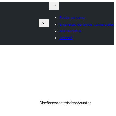
Enviar un tema
Empresas de temas comerciales
Mis favoritos
Accedé
Diseños
características
Asuntos