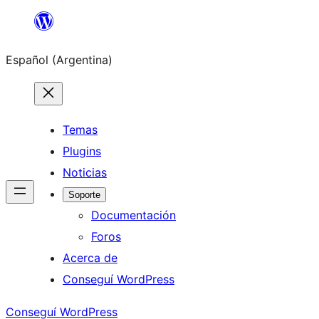
Saltar
al
Español (Argentina)
contenido
Temas
Plugins
Noticias
Soporte
Documentación
Foros
Acerca de
Conseguí WordPress
Conseguí WordPress