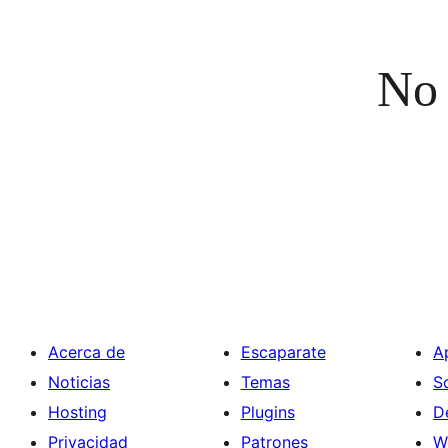
No 
Acerca de
Escaparate
A
Noticias
Temas
S
Hosting
Plugins
D
Privacidad
Patrones
W