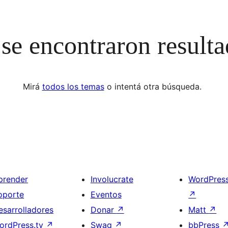
se encontraron result
Mirá
todos los temas
o intentá otra búsqueda.
prender
Involucrate
WordPres
oporte
Eventos
↗
esarrolladores
Donar
↗
Matt
↗
ordPress.tv
↗
Swag
↗
bbPress