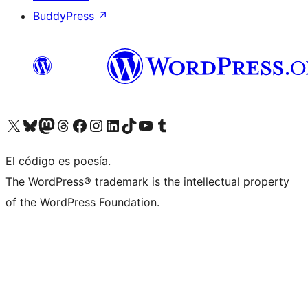
BuddyPress
↗
Visitá nuestra cuenta de X (anteriormente Twitter)
Visitá nuestra cuenta de Bluesky
Visitá nuestra cuenta de Mastodon
Visitá nuestra cuenta de Threads
Visitá nuestra página de Facebook
Visitá nuestra cuenta de Instagram
Visitá nuestra cuenta de LinkedIn
Visitá nuestra cuenta de TikTok
Visitá nuestro canal de YouTube
Visitá nuestra cuenta de Tumblr
El código es poesía.
The WordPress® trademark is the intellectual property
of the WordPress Foundation.