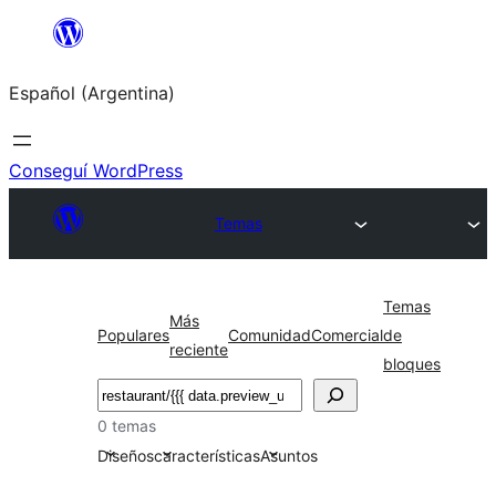
Saltar
al
Español (Argentina)
contenido
Conseguí WordPress
Temas
Temas
Más
Populares
Comunidad
Comercial
de
reciente
bloques
Buscar
0 temas
Diseños
características
Asuntos