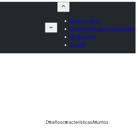
Enviar un tema
Empresas de temas comerciales
Mis favoritos
Accedé
Diseños
características
Asuntos