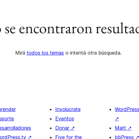
se encontraron resulta
Mirá
todos los temas
o intentá otra búsqueda.
prender
Involucrate
WordPres
oporte
Eventos
↗
esarrolladores
Donar
↗
Matt
↗
ordPress.tv
↗
Five for the
bbPress