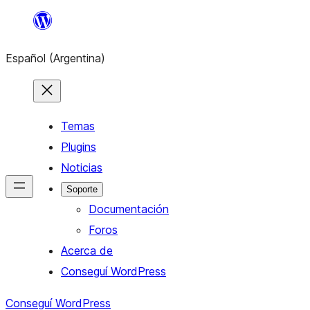
Saltar
al
Español (Argentina)
contenido
Temas
Plugins
Noticias
Soporte
Documentación
Foros
Acerca de
Conseguí WordPress
Conseguí WordPress