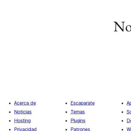
No 
Acerca de
Escaparate
A
Noticias
Temas
S
Hosting
Plugins
D
Privacidad
Patrones
W