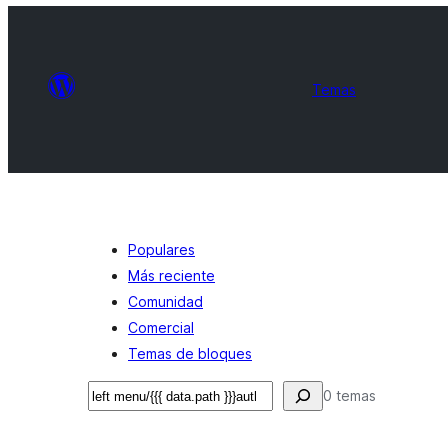
Temas
Populares
Más reciente
Comunidad
Comercial
Temas de bloques
Buscar
0 temas