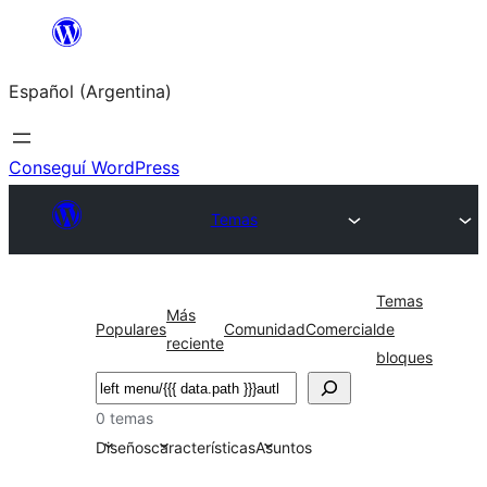
Saltar
al
Español (Argentina)
contenido
Conseguí WordPress
Temas
Temas
Más
Populares
Comunidad
Comercial
de
reciente
bloques
Buscar
0 temas
Diseños
características
Asuntos