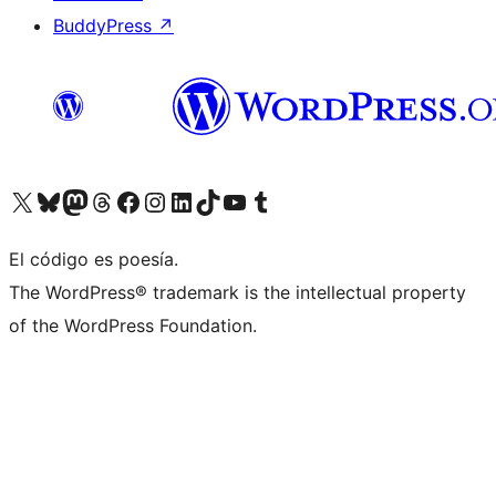
BuddyPress
↗
Visitá nuestra cuenta de X (anteriormente Twitter)
Visitá nuestra cuenta de Bluesky
Visitá nuestra cuenta de Mastodon
Visitá nuestra cuenta de Threads
Visitá nuestra página de Facebook
Visitá nuestra cuenta de Instagram
Visitá nuestra cuenta de LinkedIn
Visitá nuestra cuenta de TikTok
Visitá nuestro canal de YouTube
Visitá nuestra cuenta de Tumblr
El código es poesía.
The WordPress® trademark is the intellectual property
of the WordPress Foundation.