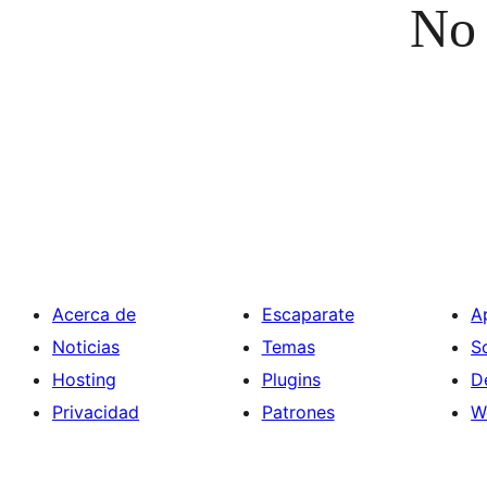
No 
Acerca de
Escaparate
A
Noticias
Temas
S
Hosting
Plugins
D
Privacidad
Patrones
W