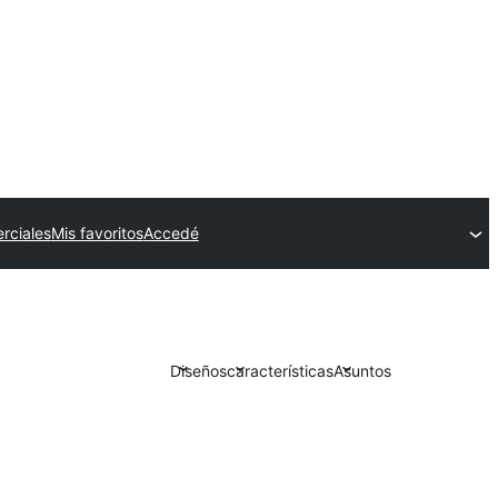
rciales
Mis favoritos
Accedé
Diseños
características
Asuntos