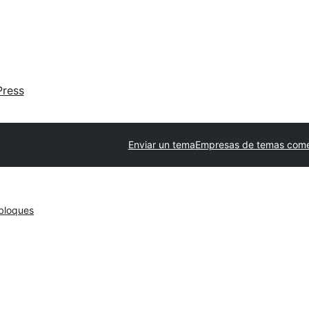
ress
Enviar un tema
Empresas de temas come
bloques