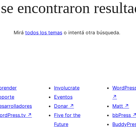
se encontraron result
Mirá
todos los temas
o intentá otra búsqueda.
prender
Involucrate
WordPres
oporte
Eventos
↗
esarrolladores
Donar
↗
Matt
↗
ordPress.tv
↗
Five for the
bbPress
Future
BuddyPre