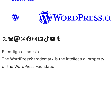
Visitá nuestra cuenta de X (anteriormente Twitter)
Visitá nuestra cuenta de Bluesky
Visitá nuestra cuenta de Mastodon
Visitá nuestra cuenta de Threads
Visitá nuestra página de Facebook
Visitá nuestra cuenta de Instagram
Visitá nuestra cuenta de LinkedIn
Visitá nuestra cuenta de TikTok
Visitá nuestro canal de YouTube
Visitá nuestra cuenta de Tumblr
El código es poesía.
The WordPress® trademark is the intellectual property
of the WordPress Foundation.