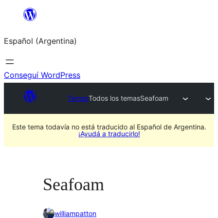
Saltar
al
Español (Argentina)
contenido
Conseguí WordPress
Temas
Todos los temas
Seafoam
Este tema todavía no está traducido al Español de Argentina.
¡Ayudá a traducirlo!
Seafoam
williampatton