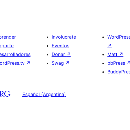
prender
Involucrate
WordPres
oporte
Eventos
↗
esarrolladores
Donar
↗
Matt
↗
ordPress.tv
↗
Swag
↗
bbPress
BuddyPre
Español (Argentina)