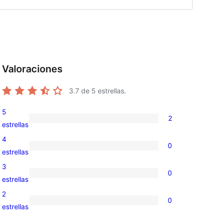
Valoraciones
3.7
de 5 estrellas.
5
2
2
estrellas
valoraciones
4
0
de
0
estrellas
5
valoraciones
3
0
estrellas
de
0
estrellas
4
valoraciones
2
0
estrellas
de
0
estrellas
3
valoraciones