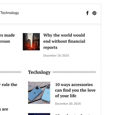
Vista previa
Descargar
Versión
1.0.21
Última actualización
25 ’25+00:00′ junio ’25+00:00′ 2026
Instalaciones activas
500+
Versión de PHP
7.4
Página de inicio del tema