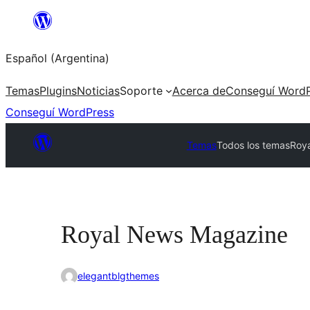
Saltar
al
Español (Argentina)
contenido
Temas
Plugins
Noticias
Soporte
Acerca de
Conseguí WordP
Conseguí WordPress
Temas
Todos los temas
Roy
Royal News Magazine
elegantblgthemes