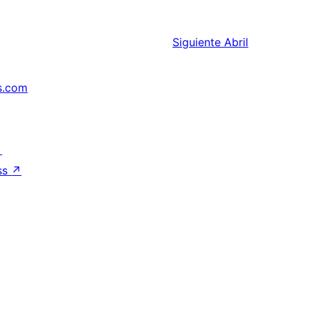
Siguiente
Abril
s.com
↗
ss
↗