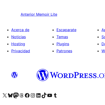
Anterior
Memoir Lite
Acerca de
Escaparate
A
Noticias
Temas
S
Hosting
Plugins
D
Privacidad
Patrones
W
Visitá nuestra cuenta de X (anteriormente Twitter)
Visitá nuestra cuenta de Bluesky
Visitá nuestra cuenta de Mastodon
Visitá nuestra cuenta de Threads
Visitá nuestra página de Facebook
Visitá nuestra cuenta de Instagram
Visitá nuestra cuenta de LinkedIn
Visitá nuestra cuenta de TikTok
Visitá nuestro canal de YouTube
Visitá nuestra cuenta de Tumblr