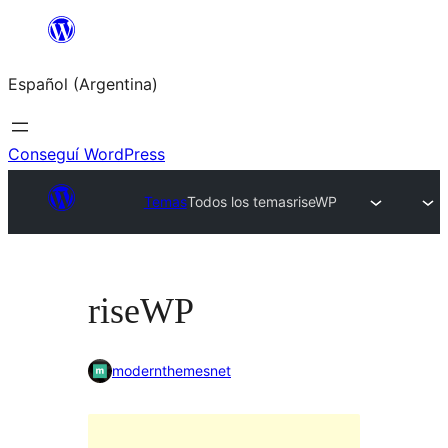
Saltar
al
Español (Argentina)
contenido
Conseguí WordPress
Temas
Todos los temas
riseWP
riseWP
modernthemesnet