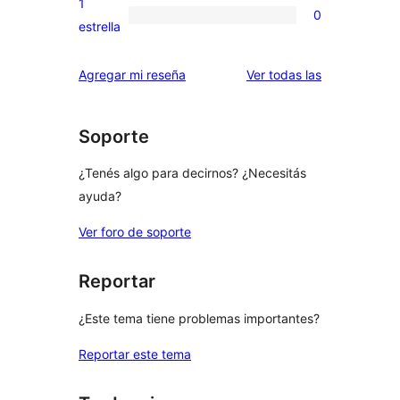
1
0
estrellas
de
0
estrella
2
valoraciones
estrellas
de
reseñas
Agregar mi reseña
Ver todas las
1
estrellas
Soporte
¿Tenés algo para decirnos? ¿Necesitás
ayuda?
Ver foro de soporte
Reportar
¿Este tema tiene problemas importantes?
Reportar este tema