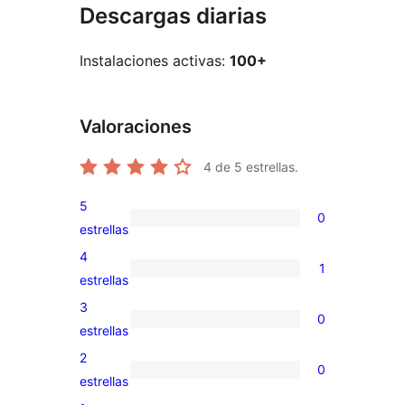
Descargas diarias
Instalaciones activas:
100+
Valoraciones
4
de 5 estrellas.
5
0
0
estrellas
valoraciones
4
1
de
1
estrellas
5
valoración
3
0
estrellas
de
0
estrellas
4
valoraciones
2
0
estrellas
de
0
estrellas
3
valoraciones