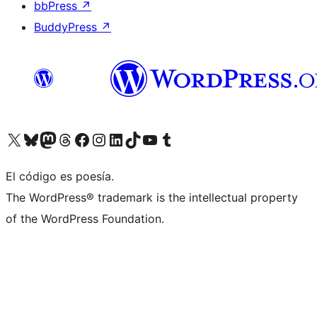
bbPress
↗
BuddyPress
↗
Visitá nuestra cuenta de X (anteriormente Twitter)
Visitá nuestra cuenta de Bluesky
Visitá nuestra cuenta de Mastodon
Visitá nuestra cuenta de Threads
Visitá nuestra página de Facebook
Visitá nuestra cuenta de Instagram
Visitá nuestra cuenta de LinkedIn
Visitá nuestra cuenta de TikTok
Visitá nuestro canal de YouTube
Visitá nuestra cuenta de Tumblr
El código es poesía.
The WordPress® trademark is the intellectual property
of the WordPress Foundation.