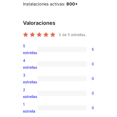
Instalaciones activas:
800+
Valoraciones
5
de 5 estrellas.
5
5
5
estrellas
valoraciones
4
0
de
0
estrellas
5
valoraciones
3
0
estrellas
de
0
estrellas
4
valoraciones
2
0
estrellas
de
0
estrellas
3
valoraciones
1
0
estrellas
de
0
estrella
2