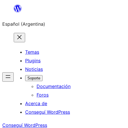
Saltar
al
Español (Argentina)
contenido
Temas
Plugins
Noticias
Soporte
Documentación
Foros
Acerca de
Conseguí WordPress
Conseguí WordPress