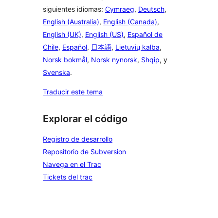
siguientes idiomas:
Cymraeg
,
Deutsch
,
English (Australia)
,
English (Canada)
,
English (UK)
,
English (US)
,
Español de
Chile
,
Español
,
日本語
,
Lietuvių kalba
,
Norsk bokmål
,
Norsk nynorsk
,
Shqip
, y
Svenska
.
Traducir este tema
Explorar el código
Registro de desarrollo
Repositorio de Subversion
Navega en el Trac
Tickets del trac