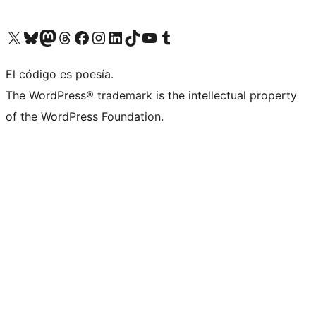
Visitá nuestra cuenta de X (anteriormente Twitter)
Visitá nuestra cuenta de Bluesky
Visitá nuestra cuenta de Mastodon
Visitá nuestra cuenta de Threads
Visitá nuestra página de Facebook
Visitá nuestra cuenta de Instagram
Visitá nuestra cuenta de LinkedIn
Visitá nuestra cuenta de TikTok
Visitá nuestro canal de YouTube
Visitá nuestra cuenta de Tumblr
El código es poesía.
The WordPress® trademark is the intellectual property
of the WordPress Foundation.