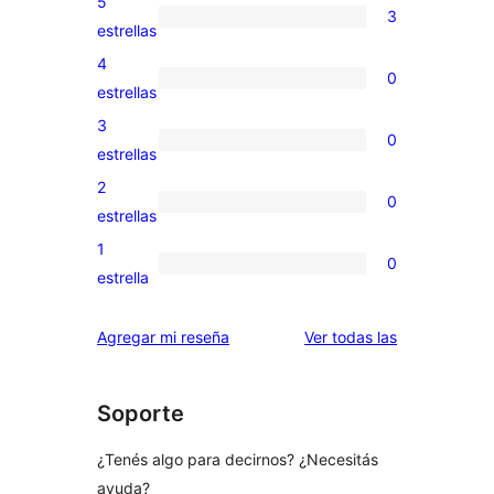
5
3
3
estrellas
valoraciones
4
0
de
0
estrellas
5
valoraciones
3
0
estrellas
de
0
estrellas
4
valoraciones
2
0
estrellas
de
0
estrellas
3
valoraciones
1
0
estrellas
de
0
estrella
2
valoraciones
estrellas
de
reseñas
Agregar mi reseña
Ver todas las
1
estrellas
Soporte
¿Tenés algo para decirnos? ¿Necesitás
ayuda?