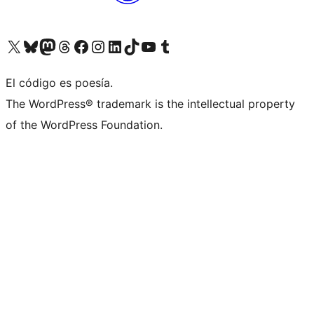
Visitá nuestra cuenta de X (anteriormente Twitter)
Visitá nuestra cuenta de Bluesky
Visitá nuestra cuenta de Mastodon
Visitá nuestra cuenta de Threads
Visitá nuestra página de Facebook
Visitá nuestra cuenta de Instagram
Visitá nuestra cuenta de LinkedIn
Visitá nuestra cuenta de TikTok
Visitá nuestro canal de YouTube
Visitá nuestra cuenta de Tumblr
El código es poesía.
The WordPress® trademark is the intellectual property
of the WordPress Foundation.