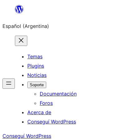
Saltar
al
Español (Argentina)
contenido
Temas
Plugins
Noticias
Soporte
Documentación
Foros
Acerca de
Conseguí WordPress
Conseguí WordPress