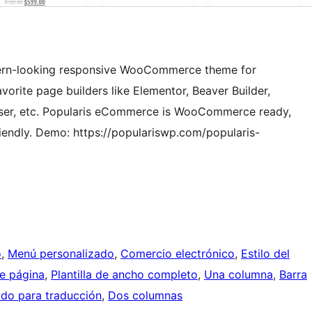
dern-looking responsive WooCommerce theme for
orite page builders like Elementor, Beaver Builder,
mposer, etc. Popularis eCommerce is WooCommerce ready,
riendly. Demo: https://populariswp.com/popularis-
o
, 
Menú personalizado
, 
Comercio electrónico
, 
Estilo del
de página
, 
Plantilla de ancho completo
, 
Una columna
, 
Barra
do para traducción
, 
Dos columnas