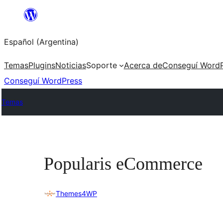
Saltar
al
Español (Argentina)
contenido
Temas
Plugins
Noticias
Soporte
Acerca de
Conseguí WordP
Conseguí WordPress
Temas
Popularis eCommerce
Themes4WP