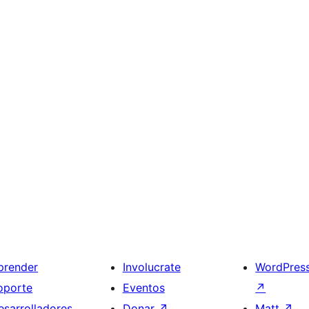
prender
Involucrate
WordPres
oporte
Eventos
↗
esarrolladores
Donar
↗
Matt
↗