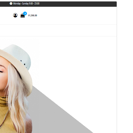
Vista previa
Descargar
Versión
1.0.3
Última actualización
25 ’25+00:00′ abril ’25+00:00′ 2025
Instalaciones activas
1.000+
Versión de PHP
5.6
Página de inicio del tema