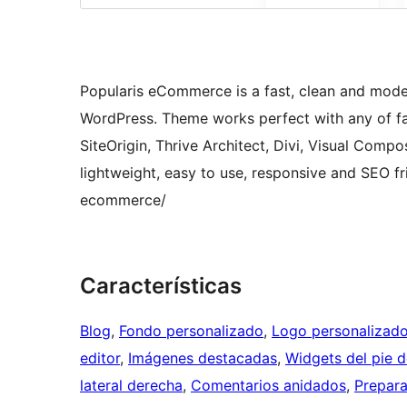
Popularis eCommerce is a fast, clean and mo
WordPress. Theme works perfect with any of fav
SiteOrigin, Thrive Architect, Divi, Visual Co
lightweight, easy to use, responsive and SEO f
ecommerce/
Características
Blog
, 
Fondo personalizado
, 
Logo personalizad
editor
, 
Imágenes destacadas
, 
Widgets del pie 
lateral derecha
, 
Comentarios anidados
, 
Prepara