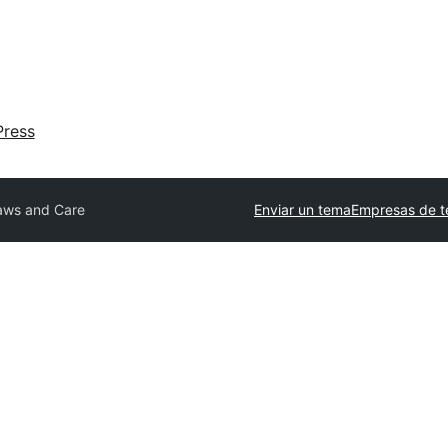
ress
aws and Care
Enviar un tema
Empresas de t