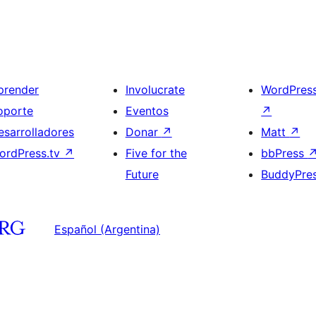
prender
Involucrate
WordPres
oporte
Eventos
↗
esarrolladores
Donar
↗
Matt
↗
ordPress.tv
↗
Five for the
bbPress
Future
BuddyPre
Español (Argentina)