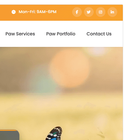
Vista previa
Descargar
Versión
0.1.6
Última actualización
28 ’28+00:00′ abril ’28+00:00′ 2026
Instalaciones activas
50+
Versión de WordPress
6.0
Versión de PHP
7.4
Página de inicio del tema