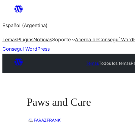
Saltar
al
Español (Argentina)
contenido
Temas
Plugins
Noticias
Soporte
Acerca de
Conseguí WordP
Conseguí WordPress
Temas
Todos los temas
P
Paws and Care
FARAZFRANK