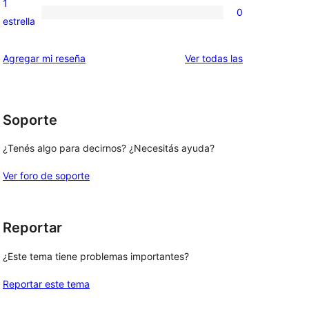
1
0
estrellas
de
0
estrella
2
valoraciones
estrellas
de
reseñas
Agregar mi reseña
Ver todas las
1
estrellas
Soporte
¿Tenés algo para decirnos? ¿Necesitás ayuda?
Ver foro de soporte
Reportar
¿Este tema tiene problemas importantes?
Reportar este tema