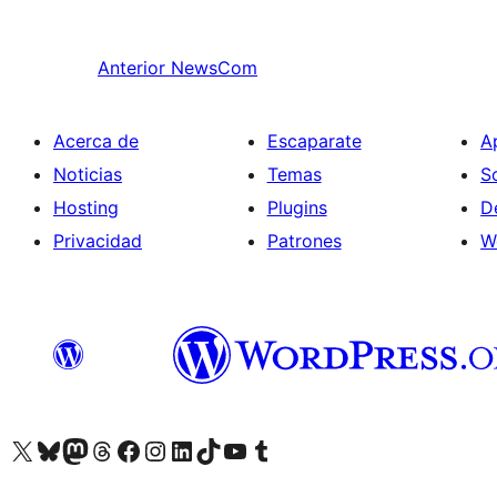
Anterior
NewsCom
Acerca de
Escaparate
A
Noticias
Temas
S
Hosting
Plugins
D
Privacidad
Patrones
W
Visitá nuestra cuenta de X (anteriormente Twitter)
Visitá nuestra cuenta de Bluesky
Visitá nuestra cuenta de Mastodon
Visitá nuestra cuenta de Threads
Visitá nuestra página de Facebook
Visitá nuestra cuenta de Instagram
Visitá nuestra cuenta de LinkedIn
Visitá nuestra cuenta de TikTok
Visitá nuestro canal de YouTube
Visitá nuestra cuenta de Tumblr