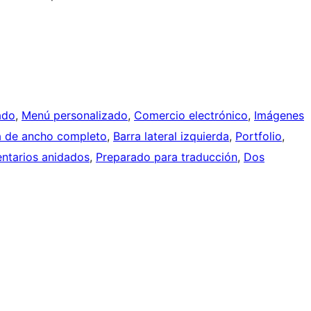
ado
, 
Menú personalizado
, 
Comercio electrónico
, 
Imágenes
la de ancho completo
, 
Barra lateral izquierda
, 
Portfolio
, 
ntarios anidados
, 
Preparado para traducción
, 
Dos