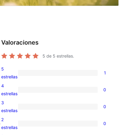
Valoraciones
5
de 5 estrellas.
5
1
1
estrellas
valoración
4
0
de
0
estrellas
5
valoraciones
3
0
estrellas
de
0
estrellas
4
valoraciones
2
e
0
estrellas
de
0
estrellas
3
valoraciones