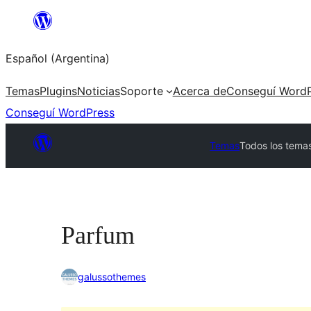
Saltar
al
Español (Argentina)
contenido
Temas
Plugins
Noticias
Soporte
Acerca de
Conseguí WordP
Conseguí WordPress
Temas
Todos los tema
Parfum
galussothemes