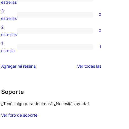
de
0
estrellas
5
valoraciones
3
0
estrellas
de
0
estrellas
4
valoraciones
2
0
estrellas
de
0
estrellas
3
valoraciones
1
1
estrellas
de
1
estrella
2
valoración
estrellas
de
reseñas
Agregar mi reseña
Ver todas las
1
estrellas
Soporte
¿Tenés algo para decirnos? ¿Necesitás ayuda?
Ver foro de soporte