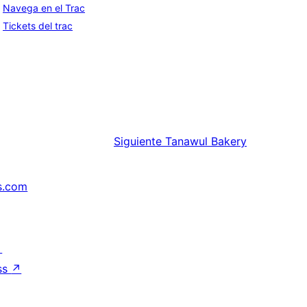
Navega en el Trac
Tickets del trac
Siguiente
Tanawul Bakery
s.com
↗
ss
↗