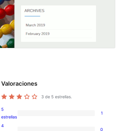
Valoraciones
3
de 5 estrellas.
5
1
1
estrellas
valoración
4
0