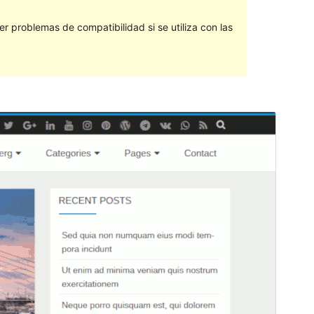
 problemas de compatibilidad si se utiliza con las
Vista previa
Descargar
Versión
1.0.3
Última actualización
22 ’22+00:00′ marzo ’22+00:00′ 2019
Instalaciones activas
200+
Versión de WordPress
4.5
Versión de PHP
5.6
Página de inicio del tema