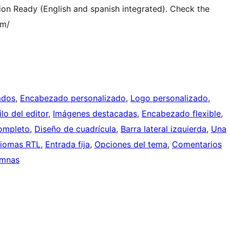
on Ready (English and spanish integrated). Check the
um/
ados
, 
Encabezado personalizado
, 
Logo personalizado
, 
ilo del editor
, 
Imágenes destacadas
, 
Encabezado flexible
, 
completo
, 
Diseño de cuadrícula
, 
Barra lateral izquierda
, 
Una
diomas RTL
, 
Entrada fija
, 
Opciones del tema
, 
Comentarios
umnas