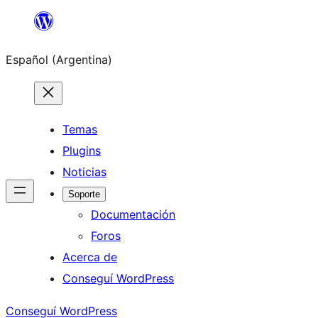
Saltar
al
Español (Argentina)
contenido
Temas
Plugins
Noticias
Soporte
Documentación
Foros
Acerca de
Conseguí WordPress
Conseguí WordPress