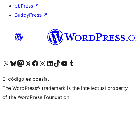
bbPress
↗
BuddyPress
↗
Visitá nuestra cuenta de X (anteriormente Twitter)
Visitá nuestra cuenta de Bluesky
Visitá nuestra cuenta de Mastodon
Visitá nuestra cuenta de Threads
Visitá nuestra página de Facebook
Visitá nuestra cuenta de Instagram
Visitá nuestra cuenta de LinkedIn
Visitá nuestra cuenta de TikTok
Visitá nuestro canal de YouTube
Visitá nuestra cuenta de Tumblr
El código es poesía.
The WordPress® trademark is the intellectual property
of the WordPress Foundation.