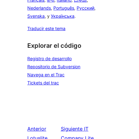
Nederlands
,
Português
,
Русский
,
Svenska
, y
Українська
.
Traducir este tema
Explorar el código
Registro de desarrollo
Repositorio de Subversion
Navega en el Trac
Tickets del trac
Anterior
Siguiente
IT
Lotuslite
Company Lite