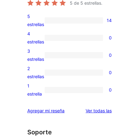
5
de 5 estrellas.
5
14
14
estrellas
valoraciones
4
0
de
0
estrellas
5
valoraciones
3
0
estrellas
de
0
estrellas
4
valoraciones
2
0
estrellas
de
0
estrellas
3
valoraciones
1
0
estrellas
de
0
estrella
2
valoraciones
estrellas
de
reseñas
Agregar mi reseña
Ver todas las
1
estrellas
Soporte