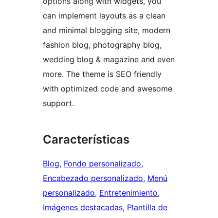
options along with widgets, you
can implement layouts as a clean
and minimal blogging site, modern
fashion blog, photography blog,
wedding blog & magazine and even
more. The theme is SEO friendly
with optimized code and awesome
support.
Características
Blog
, 
Fondo personalizado
, 
Encabezado personalizado
, 
Menú
personalizado
, 
Entretenimiento
, 
Imágenes destacadas
, 
Plantilla de