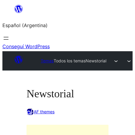
Saltar
al
Español (Argentina)
contenido
Conseguí WordPress
Temas
Todos los temas
Newstorial
Newstorial
AF themes