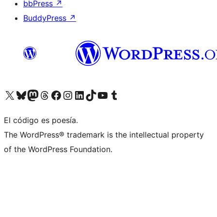
bbPress
↗
BuddyPress
↗
Visitá nuestra cuenta de X (anteriormente Twitter)
Visitá nuestra cuenta de Bluesky
Visitá nuestra cuenta de Mastodon
Visitá nuestra cuenta de Threads
Visitá nuestra página de Facebook
Visitá nuestra cuenta de Instagram
Visitá nuestra cuenta de LinkedIn
Visitá nuestra cuenta de TikTok
Visitá nuestro canal de YouTube
Visitá nuestra cuenta de Tumblr
El código es poesía.
The WordPress® trademark is the intellectual property
of the WordPress Foundation.