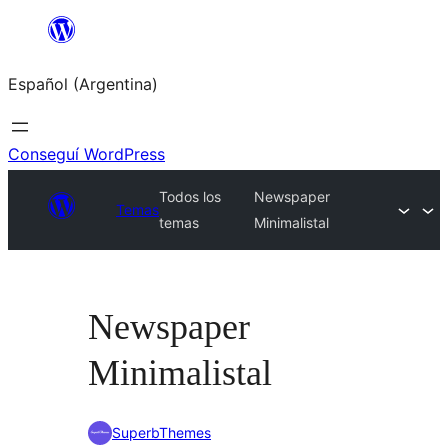
Saltar
al
Español (Argentina)
contenido
Conseguí WordPress
Todos los
Newspaper
Temas
temas
Minimalistal
Newspaper
Minimalistal
SuperbThemes