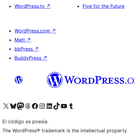
WordPress.tv
↗
Five for the Future
WordPress.com
↗
Matt
↗
bbPress
↗
BuddyPress
↗
Visitá nuestra cuenta de X (anteriormente Twitter)
Visitá nuestra cuenta de Bluesky
Visitá nuestra cuenta de Mastodon
Visitá nuestra cuenta de Threads
Visitá nuestra página de Facebook
Visitá nuestra cuenta de Instagram
Visitá nuestra cuenta de LinkedIn
Visitá nuestra cuenta de TikTok
Visitá nuestro canal de YouTube
Visitá nuestra cuenta de Tumblr
El código es poesía.
The WordPress® trademark is the intellectual property